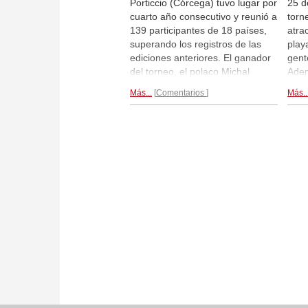
Porticcio (Córcega) tuvo lugar por
25 de
cuarto año consecutivo y reunió a
torn
139 participantes de 18 países,
atra
superando los registros de las
play
ediciones anteriores. El ganador
gent
del torneo, el polaco Michal
Adem
Krasenkow logró uno
bast
Más...
Comentarios
Más..
impresionantes 8/9 puntos y un
año 
rendimiento de 2834. Eltaj Safarli
el u
y Gadir Guseinov terminaron en
tene
segundo y tercer lugar. Nino
des
Batsiashvili fue la mujer mejor
Dani
clasificada. Como sorpresas
destacables están los triunfos del
corso de 14 años Albert Tomasi
(2141) sobre el GM Sergei
Zhigalko y del niño de 10 años
Marc Andria (1841) sobre el GM
francés Fabien Libiszewski
(2542)