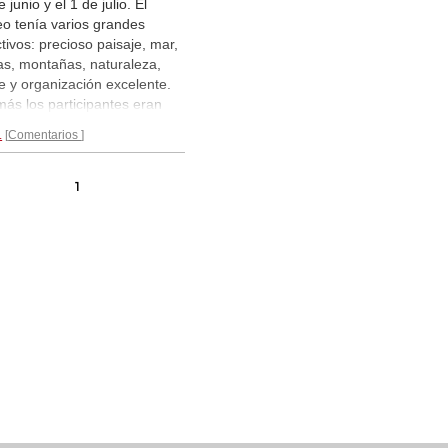
 junio y el 1 de julio. El
eo tenía varios grandes
ctivos: precioso paisaje, mar,
as, montañas, naturaleza,
e y organización excelente.
ás los participantes eran
ante fuertes. Al igual que el
.
Comentarios
pasado se coronó campeón
cranio Alexander Areshenko al
r la mejor valoración de
1
empate. Segundo quedó
el Naroditsky.
Reportaje...