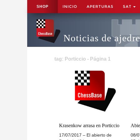
INICIO
APERTURAS
SAT
SHOP
Noticias de ajedr
tag: Porticcio - Página 1
Krasenkow arrasa en Porticcio
Abie
17/07/2017 – El abierto de
08/0