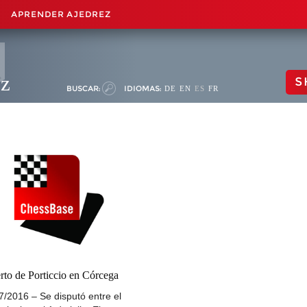
APRENDER AJEDREZ
ez
S
BUSCAR:
IDIOMAS:
DE
EN
ES
FR
rto de Porticcio en Córcega
7/2016 – Se disputó entre el