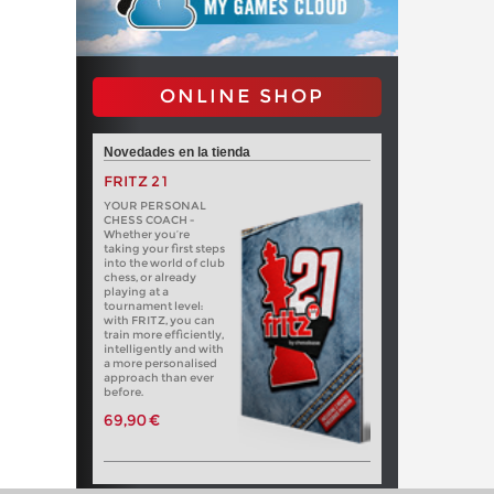
ONLINE SHOP
Novedades en la tienda
FRITZ 21
YOUR PERSONAL
CHESS COACH -
Whether you’re
taking your first steps
into the world of club
chess, or already
playing at a
tournament level:
with FRITZ, you can
train more efficiently,
intelligently and with
a more personalised
approach than ever
before.
69,90 €