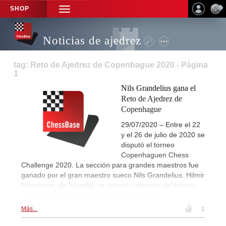
SHOP
TOGGLE
NAVIGATION
Noticias de ajedrez
tag: Reto de Ajedrez de Copenhague 2020 - Página
1
Nils Grandelius gana el
Reto de Ajedrez de
Copenhague
29/07/2020 – Entre el 22
y el 26 de julio de 2020 se
disputó el torneo
Copenhaguen Chess
Challenge 2020. La sección para grandes maestros fue
ganado por el gran maestro sueco Nils Grandelius. Hilmir
Heimisson, de Islandia, se coronó campeón del torneo
para maestros internacionales. Crónica final.
Más...
1