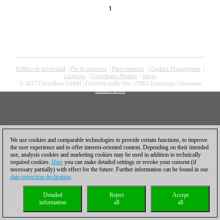
1
Política de privacidad
|
Pie de imprenta
|
Para contactar
|
Cookies Management
|
Licencias
|
Compliance Hotline
|
Inicio
© 2017 ChessBase GmbH | Osterbekstraße 90a | 22083 Hamburgo | Alemania
coldest news
We use cookies and comparable technologies to provide certain functions, to improve
the user experience and to offer interest-oriented content. Depending on their intended
use, analysis cookies and marketing cookies may be used in addition to technically
required cookies.
Here
you can make detailed settings or revoke your consent (if
necessary partially) with effect for the future. Further information can be found in our
data protection declaration
.
Detailed
Reject
Accept
information
all
all