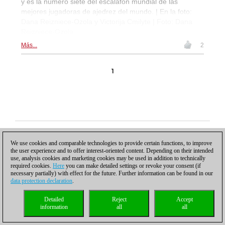
y es la número siete del escalafón mundial de las
mejores jugadoras de ajedrez del mundo. | En la foto:
Dana Reizniece-Ozola y Victorija Cmilyte | Foto: Dana
Reizniece-Ozola
Más...
2
1
Política de privacidad
|
Pie de imprenta
|
Para contactar
|
Cookies Management
|
Licencias
|
Compliance Hotline
|
Inicio
We use cookies and comparable technologies to provide certain functions, to improve
© 2017 ChessBase GmbH | Osterbekstraße 90a | 22083 Hamburgo | Alemania
the user experience and to offer interest-oriented content. Depending on their intended
coldest news
use, analysis cookies and marketing cookies may be used in addition to technically
required cookies.
Here
you can make detailed settings or revoke your consent (if
necessary partially) with effect for the future. Further information can be found in our
data protection declaration
.
Detailed
Reject
Accept
information
all
all