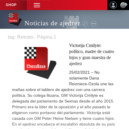
SHOP
TOGGLE
NAVIGATION
Noticias de ajedrez
tag: Retrato - Página 1
Victorija Cmilyte:
político, madre de cuatro
hijos y gran maestra de
ajedrez
25/02/2021 – No
solamente Dana
Reizniece-Ozola une las
mañas sobre el tablero de ajedrez con una carrera
política. Su colega lituana, GM Victorija Cmilyte es
delegada del parlamento de Seimas desde el año 2015.
Primero era la líder de la oposición y el año pasado la
eligieron como portavoz del parlamento. Victorija está
casada con GM Peter Heine Nielsen y tiene cuatro hijos.
En el ajedrez encabeza el escalafón absoluta de su país