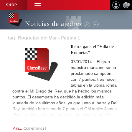
SHOP
TOGGLE
NAVIGATION
Noticias de ajedrez
tag: Roquetas del Mar - Página 1
Ibarra gana el "Villa de
Roquetas"
07/01/2014 – El gran
maestro murciano se ha
proclamado campeón,
con 7 puntos, tras hacer
tablas en la última ronda
contra el MI Diego del Rey, que ha hecho los mismos
puntos. El desempate ha decidido la edición más
igualada de los últimos años, ya que junto a Ibarra y Del
Rey, también han sumado 7 puntos el GM inglés James
Plaskett (3º) y el MI holandés Quinten Ducarmon (4º)
Reportaje final...
Más...
Comentarios