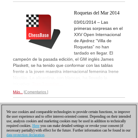
Roquetas del Mar 2014
03/01/2014 – Las
primeras sorpresas en el
XXV Open Internacional
de Ajedrez “Villa de
Roquetas” no han
tardado en llegar. El
campeón de la pasada edición, el GM inglés James
Plaskett, se ha tenido que conformar con las tablas
frente a la joven maestra internacional femenina Irene
Nicolás. La alicantina, con blancas, ha llevado la
iniciativa.
Tras 3 rondas...
Más...
Comentarios
1
We use cookies and comparable technologies to provide certain functions, to improve
the user experience and to offer interest-oriented content. Depending on their intended
use, analysis cookies and marketing cookies may be used in addition to technically
required cookies.
Here
you can make detailed settings or revoke your consent (if
necessary partially) with effect for the future. Further information can be found in our
data protection declaration
.