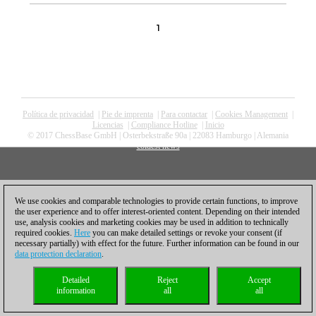
1
Política de privacidad
|
Pie de imprenta
|
Para contactar
|
Cookies Management
|
Licencias
|
Compliance Hotline
|
Inicio
© 2017 ChessBase GmbH | Osterbekstraße 90a | 22083 Hamburgo | Alemania
coldest news
We use cookies and comparable technologies to provide certain functions, to improve
the user experience and to offer interest-oriented content. Depending on their intended
use, analysis cookies and marketing cookies may be used in addition to technically
required cookies.
Here
you can make detailed settings or revoke your consent (if
necessary partially) with effect for the future. Further information can be found in our
data protection declaration
.
Detailed
Reject
Accept
information
all
all