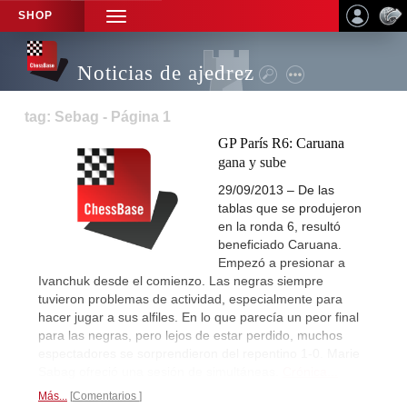
SHOP
TOGGLE
NAVIGATION
Noticias de ajedrez
tag: Sebag - Página 1
GP París R6: Caruana
gana y sube
29/09/2013 – De las
tablas que se produjeron
en la ronda 6, resultó
beneficiado Caruana.
Empezó a presionar a
Ivanchuk desde el comienzo. Las negras siempre
tuvieron problemas de actividad, especialmente para
hacer jugar a sus alfiles. En lo que parecía un peor final
para las negras, pero lejos de estar perdido, muchos
espectadores se sorprendieron del repentino 1-0. Marie
Sabag ofreció una sesión de simultáneas.
Crónica...
Más...
Comentarios