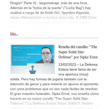
Dragón" Parte II) - largometraje: más de una hora.
Además en la "bolsa de la suerte" ("Lucky Bag") hay
análisis a cargo de de Anish Giri, Spyridon Kapnisis,
Adrian Mikhalchishin y muchos otros más. El CBM Extra
no. 213 ya está disponible en nuestra tienda online
"Shop". (Producto en inglés.)
Más...
Reseña del cursillo: "The
Super Solid Slav
Defense" por Sipke Ernst
13/02/2023 – La Defensa
Eslava tiene fama de ser
una apertura (muy)
sólida. Pero hay formas de jugarla también con la
intención de ganar y para meterle en apuros al oponente
con unos problemas que no son nada fáciles de resolver.
El gran maestro holandés, Sipke Ernst, nos enseña cómo
hacerlo en su nuevo cursillo "The Super Solid Slav
Defense" ("La Defensa Eslava Súper Sólida"). Hedinn
Steingrimsson ha escrito una reseña (en inglés) sobre el