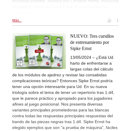
próximas partidas. Reseña por Christian Höthe, traducida
al español. | Foto de Sipke Ernst: Frans Peeters (en
Hoogeveen 2023)
Más...
1
NUEVO: Tres cursillos
de entrenamiento por
Sipke Ernst
13/05/2024 – ¿Está Ud.
harto de enfrentarse a
largas colas del cálculo
de los módulos de ajedrez y revisar las consabidas
complicaciones teóricas? Entonces Sipke Ernst podría
tener una opción interesante para Ud. En su nueva
triología sobre el tema de tener un repertorio tras 1.d4,
que le parece práctico y apropiado para los jugadores
afines al juego posicional. Nos presenta diversas
variantes principales prometedoras para las blancas
contra todas las respuestas principales respuestas del
bando de las piezas negras tras 1.d4. Sipke Ernst ha
elegido ejemplos que son "a prueba de máquina", fáciles