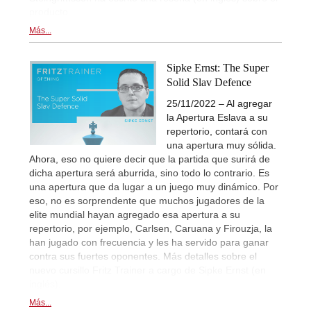
producto.
Más...
Sipke Ernst: The Super
Solid Slav Defence
25/11/2022 – Al agregar
la Apertura Eslava a su
repertorio, contará con
una apertura muy sólida.
Ahora, eso no quiere decir que la partida que surirá de
dicha apertura será aburrida, sino todo lo contrario. Es
una apertura que da lugar a un juego muy dinámico. Por
eso, no es sorprendente que muchos jugadores de la
elite mundial hayan agregado esa apertura a su
repertorio, por ejemplo, Carlsen, Caruana y Firouzja, la
han jugado con frecuencia y les ha servido para ganar
contra sus fuertes oponentes. Más detalles sobre el
nuevo cursillo Fritz Trainer a cargo de Sipke Ernst (en
inglés)...
Más...