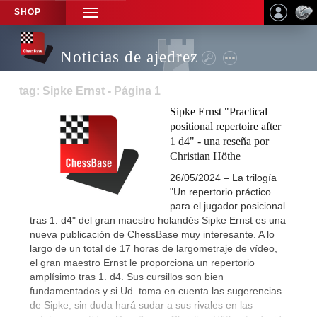
SHOP
TOGGLE
NAVIGATION
Noticias de ajedrez
tag: Sipke Ernst - Página 1
Sipke Ernst "Practical
positional repertoire after
1 d4" - una reseña por
Christian Höthe
26/05/2024 – La trilogía
"Un repertorio práctico
para el jugador posicional
tras 1. d4" del gran maestro holandés Sipke Ernst es una
nueva publicación de ChessBase muy interesante. A lo
largo de un total de 17 horas de largometraje de vídeo,
el gran maestro Ernst le proporciona un repertorio
amplísimo tras 1. d4. Sus cursillos son bien
fundamentados y si Ud. toma en cuenta las sugerencias
de Sipke, sin duda hará sudar a sus rivales en las