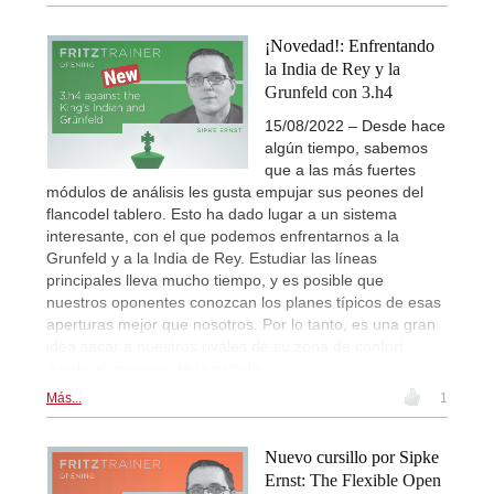
¡Novedad!: Enfrentando
la India de Rey y la
Grunfeld con 3.h4
15/08/2022 – Desde hace
algún tiempo, sabemos
que a las más fuertes
módulos de análisis les gusta empujar sus peones del
flancodel tablero. Esto ha dado lugar a un sistema
interesante, con el que podemos enfrentarnos a la
Grunfeld y a la India de Rey. Estudiar las líneas
principales lleva mucho tiempo, y es posible que
nuestros oponentes conozcan los planes típicos de esas
aperturas mejor que nosotros. Por lo tanto, es una gran
idea sacar a nuestros rivales de su zona de confort
desde el principio de la partida.
Más...
1
Nuevo cursillo por Sipke
Ernst: The Flexible Open