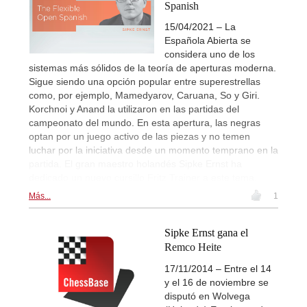
Spanish
15/04/2021 – La
Española Abierta se
considera uno de los
sistemas más sólidos de la teoría de aperturas moderna.
Sigue siendo una opción popular entre superestrellas
como, por ejemplo, Mamedyarov, Caruana, So y Giri.
Korchnoi y Anand la utilizaron en las partidas del
campeonato del mundo. En esta apertura, las negras
optan por un juego activo de las piezas y no temen
luchar por la iniciativa desde un momento temprano en la
partida. El gran maestro holandés Sipke Ernst ha
dedicado un nuevo cursillo Fritz Trainer a este tema.
Más...
1
Sipke Ernst gana el
Remco Heite
17/11/2014 – Entre el 14
y el 16 de noviembre se
disputó en Wolvega