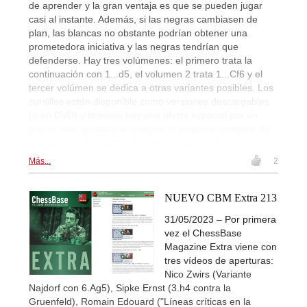
de aprender y la gran ventaja es que se pueden jugar
casi al instante. Además, si las negras cambiasen de
plan, las blancas no obstante podrían obtener una
prometedora iniciativa y las negras tendrían que
defenderse. Hay tres volúmenes: el primero trata la
continuación con 1...d5, el volumen 2 trata 1...Cf6 y el
tercer volúmen se dedica a otras variantes posibles. Los
cursillos están disponible como versiones descargables
(o en DVD) y también hay una oferta especial por un
precio más ajustado al comprar el paquete completo de
los tres cursillos juntos. En inglés. Más detalles...
Más...
2
NUEVO CBM Extra 213
31/05/2023 – Por primera
vez el ChessBase
Magazine Extra viene con
tres vídeos de aperturas:
Nico Zwirs (Variante
Najdorf con 6.Ag5), Sipke Ernst (3.h4 contra la
Gruenfeld), Romain Edouard ("Líneas críticas en la