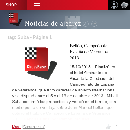
SHOP
TOGGLE
NAVIGATION
Noticias de ajedrez
tag: Suba - Página 1
Bellón, Campeón de
España de Veteranos
2013
15/10/2013 – Finalizó en
el hotel Almirante de
Alicante la XI edición del
Campeonato de España
de Veteranos, que tuvo carácter de abierto internacional
y se disputó entre el 5 y el 13 de octubre de 2013. Mihail
Suba confirmó los pronósticos y venció en el torneo, con
medio punto de ventaja sobre Juan Manuel Bellón, que
obtuvo el título de Campeón de España de Veteranos
2013.
Reportaje final por Ramón Padullés...
Más...
Comentarios
1