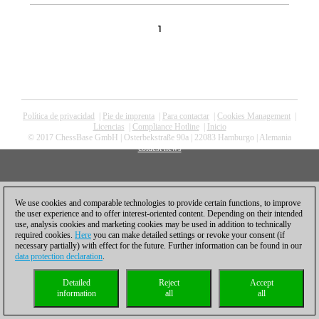
1
Política de privacidad
|
Pie de imprenta
|
Para contactar
|
Cookies Management
|
Licencias
|
Compliance Hotline
|
Inicio
© 2017 ChessBase GmbH | Osterbekstraße 90a | 22083 Hamburgo | Alemania
coldest news
We use cookies and comparable technologies to provide certain functions, to improve
the user experience and to offer interest-oriented content. Depending on their intended
use, analysis cookies and marketing cookies may be used in addition to technically
required cookies.
Here
you can make detailed settings or revoke your consent (if
necessary partially) with effect for the future. Further information can be found in our
data protection declaration
.
Detailed
Reject
Accept
information
all
all