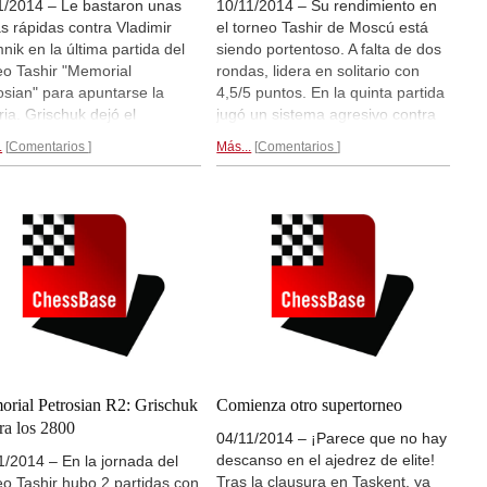
1/2014 – Le bastaron unas
10/11/2014 – Su rendimiento en
as rápidas contra Vladimir
el torneo Tashir de Moscú está
nik en la última partida del
siendo portentoso. A falta de dos
eo Tashir "Memorial
rondas, lidera en solitario con
osian" para apuntarse la
4,5/5 puntos. En la quinta partida
ria. Grischuk dejó el
jugó un sistema agresivo contra
ador final en 5,5/7 y se ha
el Gambito de Dama Ortodoxo de
.
Comentarios
Más...
Comentarios
cado en el tercer puesto de la
Peter Leko y tras una tensa
 Elo continua oficiosa, por
batalla, el ruso se apuntó otra
ás de Carlsen y Caruana.
victoria. Le bastan unas tablas en
 7 rondas...
al penúltima ronda para empatar
en el primer puesto como
mínimo.
Tras 5 rondas...
rial Petrosian R2: Grischuk
Comienza otro supertorneo
ra los 2800
04/11/2014 – ¡Parece que no hay
descanso en el ajedrez de elite!
1/2014 – En la jornada del
Tras la clausura en Taskent, ya
eo Tashir hubo 2 partidas con