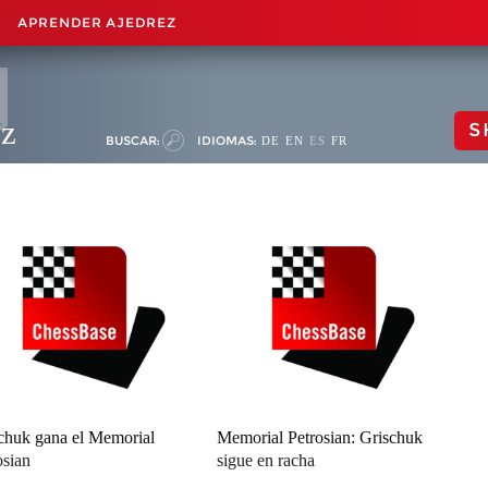
APRENDER AJEDREZ
ez
S
BUSCAR:
IDIOMAS:
DE
EN
ES
FR
chuk gana el Memorial
Memorial Petrosian: Grischuk
osian
sigue en racha