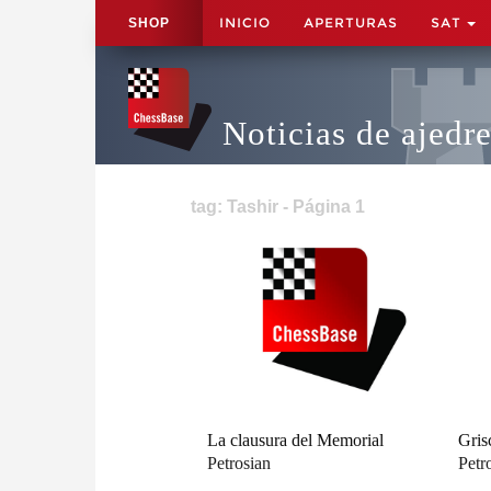
INICIO
APERTURAS
SAT
SHOP
Noticias de ajedr
tag: Tashir - Página 1
La clausura del Memorial
Gris
Petrosian
Petr