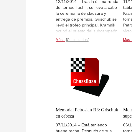
12/11/2014 – Tras la última ronda
11/1
del torneo Tashir, se llevó a cabo
tabl
la ceremonia de clausura y
Kram
entrega de premios. Grischuk se
torn
llevó el trofeo principal, Kramnik
Petr
ocupó el puesto del subcampeón
victo
y Boris Gelfand quedó tercero,
marc
Más...
Comentarios
Más..
con la misma cantidad de puntos
colo
que Aronian, pero mejor
lista
valoración de desempate.
detr
Reportaje gráfico de la clausura...
Tras
Memorial Petrosian R3: Grischuk
Memo
en cabeza
supe
07/11/2014 – Está teniendo
06/1
buena racha. Después de sus
torn