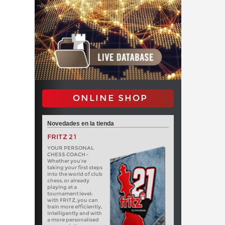
ONLINE SHOP
Novedades en la tienda
FRITZ 21
YOUR PERSONAL
CHESS COACH -
Whether you’re
taking your first steps
into the world of club
chess, or already
playing at a
tournament level:
with FRITZ, you can
train more efficiently,
intelligently and with
a more personalised