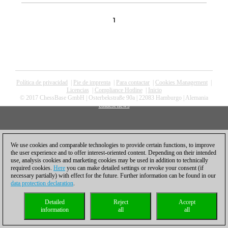
1
Política de privacidad
|
Pie de imprenta
|
Para contactar
|
Cookies Management
|
Licencias
|
Compliance Hotline
|
Inicio
© 2017 ChessBase GmbH | Osterbekstraße 90a | 22083 Hamburgo | Alemania
coldest news
We use cookies and comparable technologies to provide certain functions, to improve
the user experience and to offer interest-oriented content. Depending on their intended
use, analysis cookies and marketing cookies may be used in addition to technically
required cookies.
Here
you can make detailed settings or revoke your consent (if
necessary partially) with effect for the future. Further information can be found in our
data protection declaration
.
Detailed
Reject
Accept
information
all
all