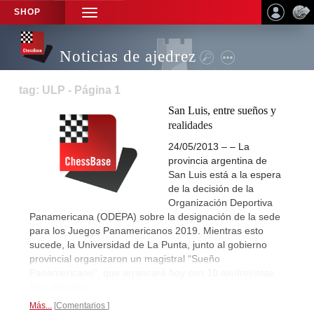
SHOP
TOGGLE
NAVIGATION
Noticias de ajedrez
tag: ULP - Página 1
San Luis, entre sueños y
realidades
24/05/2013 – – La
provincia argentina de
San Luis está a la espera
de la decisión de la
Organización Deportiva
Panamericana (ODEPA) sobre la designación de la sede
para los Juegos Panamericanos 2019. Mientras esto
sucede, la Universidad de La Punta, junto al gobierno
provincial organizaron un magistral “Sueño
Panamericano”, que arrancará hoy con 10 ajedrecistas.
Más detalles...
Más...
Comentarios