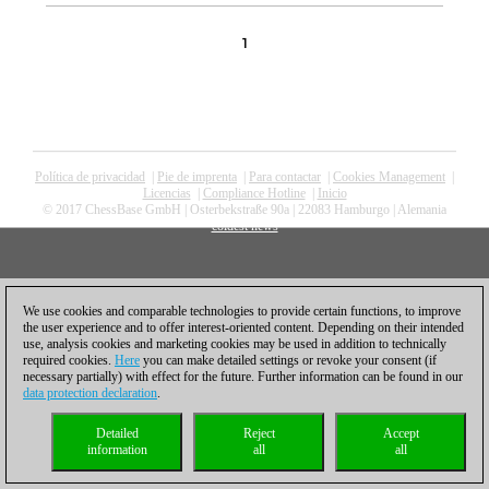
1
Política de privacidad
|
Pie de imprenta
|
Para contactar
|
Cookies Management
|
Licencias
|
Compliance Hotline
|
Inicio
© 2017 ChessBase GmbH | Osterbekstraße 90a | 22083 Hamburgo | Alemania
coldest news
We use cookies and comparable technologies to provide certain functions, to improve
the user experience and to offer interest-oriented content. Depending on their intended
use, analysis cookies and marketing cookies may be used in addition to technically
required cookies.
Here
you can make detailed settings or revoke your consent (if
necessary partially) with effect for the future. Further information can be found in our
data protection declaration
.
Detailed
Reject
Accept
information
all
all