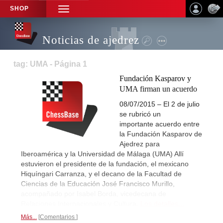
SHOP
TOGGLE
NAVIGATION
Noticias de ajedrez
tag: UMA - Página 1
Fundación Kasparov y
UMA firman un acuerdo
08/07/2015 – El 2 de julio
se rubricó un
importante acuerdo entre
la Fundación Kasparov de
Ajedrez para
Iberoamérica y la Universidad de Málaga (UMA) Allí
estuvieron el presidente de la fundación, el mexicano
Hiquíngari Carranza, y el decano de la Facultad de
Ciencias de la Educación José Francisco Murillo,
acompañado por Isabel Borda, vicedecana de
Relaciones Internacionales y Cultura.
Los detalles...
Más...
Comentarios