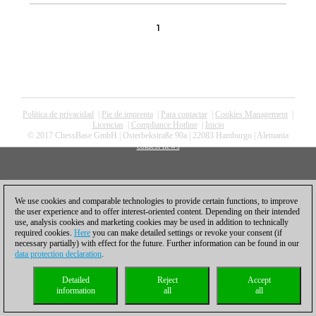
1
Política de privacidad
|
Pie de imprenta
|
Para contactar
|
Cookies Management
|
Licencias
|
Compliance Hotline
|
Inicio
© 2017 ChessBase GmbH | Osterbekstraße 90a | 22083 Hamburgo | Alemania
coldest news
We use cookies and comparable technologies to provide certain functions, to improve
the user experience and to offer interest-oriented content. Depending on their intended
use, analysis cookies and marketing cookies may be used in addition to technically
required cookies.
Here
you can make detailed settings or revoke your consent (if
necessary partially) with effect for the future. Further information can be found in our
data protection declaration
.
Detailed
Reject
Accept
information
all
all