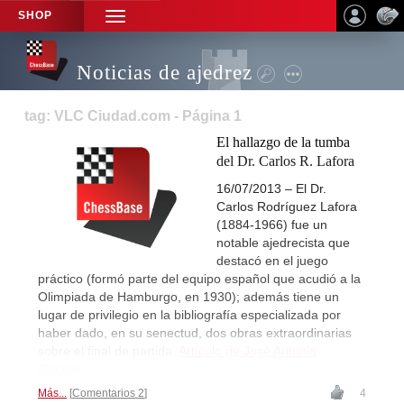
SHOP
TOGGLE
NAVIGATION
Noticias de ajedrez
tag: VLC Ciudad.com - Página 1
El hallazgo de la tumba
del Dr. Carlos R. Lafora
16/07/2013 – El Dr.
Carlos Rodríguez Lafora
(1884-1966) fue un
notable ajedrecista que
destacó en el juego
práctico (formó parte del equipo español que acudió a la
Olimpiada de Hamburgo, en 1930); además tiene un
lugar de privilegio en la bibliografía especializada por
haber dado, en su senectud, dos obras extraordinarias
sobre el final de partida.
Artículo de José Antonio
Garzón...
Más...
Comentarios 2
4