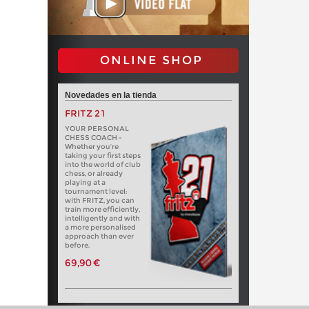
ONLINE SHOP
Novedades en la tienda
FRITZ 21
YOUR PERSONAL
CHESS COACH -
Whether you’re
taking your first steps
into the world of club
chess, or already
playing at a
tournament level:
with FRITZ, you can
train more efficiently,
intelligently and with
a more personalised
approach than ever
before.
69,90 €