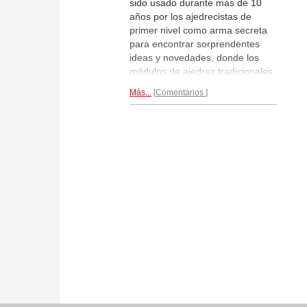
sido usado durante más de 10
años por los ajedrecistas de
primer nivel como arma secreta
para encontrar sorprendentes
ideas y novedades, donde los
módulos de ajedrez tradicionales
solo encontraban jugadas poco
Más...
Comentarios
inspiradas. Tiene iniciativa y es
entretenido, sacrifica material a
cambio de iniciativa, aporta
nuevas ideas en posiciones
tradicionales.
Personalidad y
creatividad...