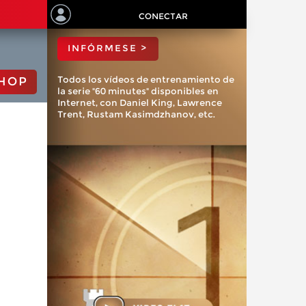
ChessBase?
CONECTAR
INFÓRMESE >
Todos los vídeos de entrenamiento de
HOP
la serie "60 minutes" disponibles en
Internet, con Daniel King, Lawrence
Trent, Rustam Kasimdzhanov, etc.