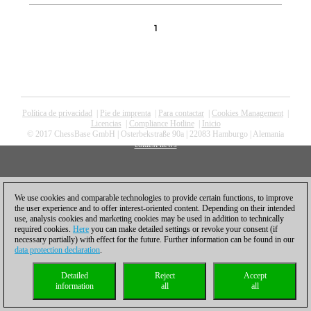
1
Política de privacidad
|
Pie de imprenta
|
Para contactar
|
Cookies Management
|
Licencias
|
Compliance Hotline
|
Inicio
© 2017 ChessBase GmbH | Osterbekstraße 90a | 22083 Hamburgo | Alemania
coldest news
We use cookies and comparable technologies to provide certain functions, to improve
the user experience and to offer interest-oriented content. Depending on their intended
use, analysis cookies and marketing cookies may be used in addition to technically
required cookies.
Here
you can make detailed settings or revoke your consent (if
necessary partially) with effect for the future. Further information can be found in our
data protection declaration
.
Detailed
Reject
Accept
information
all
all