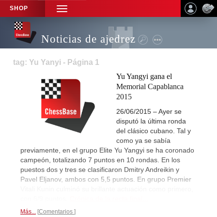
SHOP
TOGGLE
NAVIGATION
Noticias de ajedrez
tag: Yu Yanyi - Página 1
Yu Yangyi gana el
Memorial Capablanca
2015
26/06/2015 – Ayer se
disputó la última ronda
del clásico cubano. Tal y
como ya se sabía
previamente, en el grupo Elite Yu Yangyi se ha coronado
campeón, totalizando 7 puntos en 10 rondas. En los
puestos dos y tres se clasificaron Dmitry Andreikin y
Pavel Eljanov, ambos con 5,5 puntos. En grupo Premier
Vitali Kunin culminó su brillante actuación como primero,
con 6/9 puntos.
Crónica de la recta final...
Más...
Comentarios