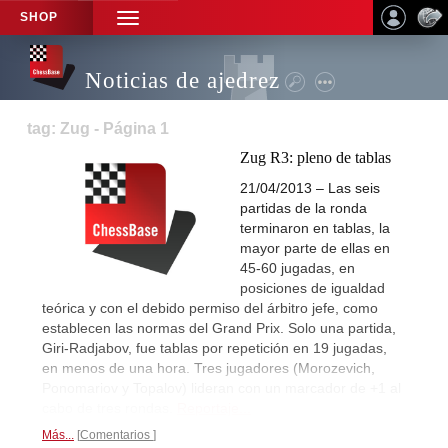
SHOP
TOGGLE
NAVIGATION
Noticias de ajedrez
tag: Zug - Página 1
Zug R3: pleno de tablas
21/04/2013 – Las seis
partidas de la ronda
terminaron en tablas, la
mayor parte de ellas en
45-60 jugadas, en
posiciones de igualdad
teórica y con el debido permiso del árbitro jefe, como
establecen las normas del Grand Prix. Solo una partida,
Giri-Radjabov, fue tablas por repetición en 19 jugadas,
en menos de una hora. Tres jugadores (Morozevich,
Ponomariov y Topalov) lideran con un marcador de +1 al
cabo de tres rondas.
Reportaje...
Más...
Comentarios