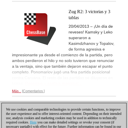
Zug R2: 3 victorias y 3
tablas
20/04/2013 – ¡Un día de
reveses! Kamsky y Leko
superaron a
Kasimdzhanov y Topalov,
de forma agresiva e
impresionante ya desde el comienzo de la partida, pero
ambos perdieron el hilo y no solo tuvieron que renunciar
a la ventaja, sino que también dejaron escapar el punto
completo. Ponomariov jugó una fina partida posicional
contra Caruana. El resto de las partidas se diluyeron en
tablas.
Reportaje y análisis magistral...
Más...
Comentarios
1
We use cookies and comparable technologies to provide certain functions, to improve
the user experience and to offer interest-oriented content. Depending on their intended
use, analysis cookies and marketing cookies may be used in addition to technically
required cookies.
Here
you can make detailed settings or revoke your consent (if
necessary partially) with effect for the future. Further information can be found in our