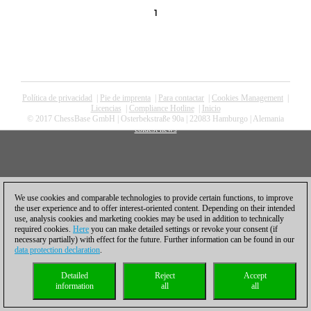
1
Política de privacidad
|
Pie de imprenta
|
Para contactar
|
Cookies Management
|
Licencias
|
Compliance Hotline
|
Inicio
© 2017 ChessBase GmbH | Osterbekstraße 90a | 22083 Hamburgo | Alemania
coldest news
We use cookies and comparable technologies to provide certain functions, to improve
the user experience and to offer interest-oriented content. Depending on their intended
use, analysis cookies and marketing cookies may be used in addition to technically
required cookies.
Here
you can make detailed settings or revoke your consent (if
necessary partially) with effect for the future. Further information can be found in our
data protection declaration
.
Detailed
Reject
Accept
information
all
all