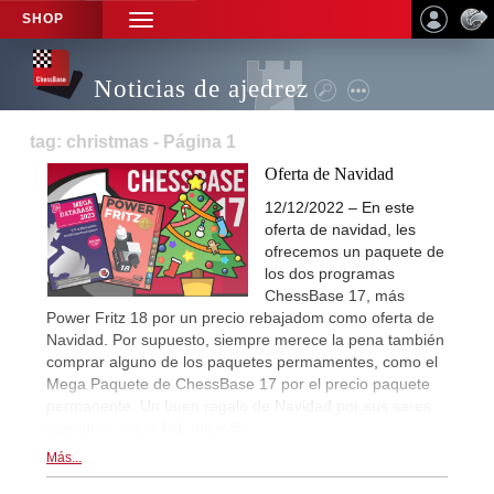
SHOP
TOGGLE
NAVIGATION
Noticias de ajedrez
tag: christmas - Página 1
Oferta de Navidad
12/12/2022 – En este
oferta de navidad, les
ofrecemos un paquete de
los dos programas
ChessBase 17, más
Power Fritz 18 por un precio rebajadom como oferta de
Navidad. Por supuesto, siempre merece la pena también
comprar alguno de los paquetes permamentes, como el
Mega Paquete de ChessBase 17 por el precio paquete
permanente. Un buen regalo de Navidad por sus seres
queridos - o por Ud. mism@.
Más...