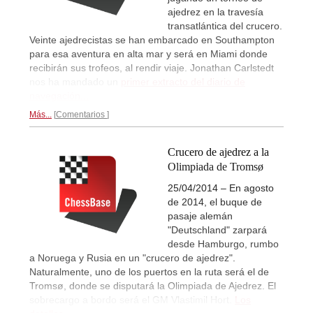
ajedrez en la travesía
transatlántica del crucero.
Veinte ajedrecistas se han embarcado en Southampton
para esa aventura en alta mar y será en Miami donde
recibirán sus trofeos, al rendir viaje. Jonathan Carlstedt
nos ha mandado un
primer extracto del diario de
navegación...
Más...
Comentarios
Crucero de ajedrez a la
Olimpiada de Tromsø
25/04/2014 – En agosto
de 2014, el buque de
pasaje alemán
"Deutschland" zarpará
desde Hamburgo, rumbo
a Noruega y Rusia en un "crucero de ajedrez".
Naturalmente, uno de los puertos en la ruta será el de
Tromsø, donde se disputará la Olimpiada de Ajedrez. El
sobrecargo a bordo será el GM Vlastimil Hort.
Los