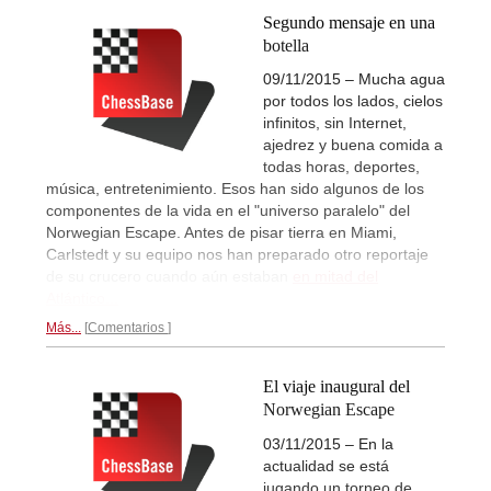
Segundo mensaje en una
botella
09/11/2015 – Mucha agua
por todos los lados, cielos
infinitos, sin Internet,
ajedrez y buena comida a
todas horas, deportes,
música, entretenimiento. Esos han sido algunos de los
componentes de la vida en el "universo paralelo" del
Norwegian Escape. Antes de pisar tierra en Miami,
Carlstedt y su equipo nos han preparado otro reportaje
de su crucero cuando aún estaban
en mitad del
Atlántico...
Más...
Comentarios
El viaje inaugural del
Norwegian Escape
03/11/2015 – En la
actualidad se está
jugando un torneo de