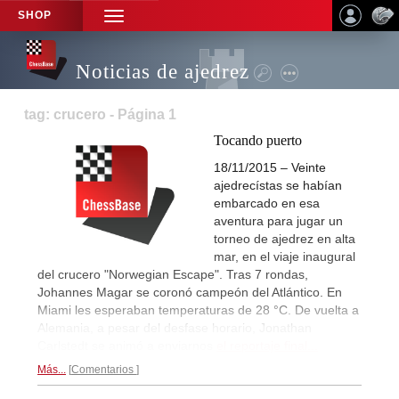
SHOP
TOGGLE
NAVIGATION
Noticias de ajedrez
tag: crucero - Página 1
Tocando puerto
18/11/2015 – Veinte
ajedrecístas se habían
embarcado en esa
aventura para jugar un
torneo de ajedrez en alta
mar, en el viaje inaugural
del crucero "Norwegian Escape". Tras 7 rondas,
Johannes Magar se coronó campeón del Atlántico. En
Miami les esperaban temperaturas de 28 °C. De vuelta a
Alemania, a pesar del desfase horario, Jonathan
Carlstedt se animó a enviarnos
el reportaje final...
Más...
Comentarios