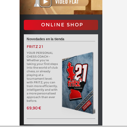
ONLINE SHOP
Novedades en la tienda
FRITZ 21
YOUR PERSONAL
CHESS COACH -
Whether you’re
taking your first steps
into the world of club
chess, or already
playing at a
tournament level:
with FRITZ, you can
train more efficiently,
intelligently and with
a more personalised
approach than ever
before.
69,90 €