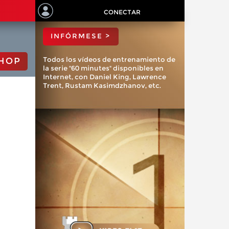
ChessBase?
CONECTAR
INFÓRMESE >
Todos los vídeos de entrenamiento de
HOP
la serie "60 minutes" disponibles en
Internet, con Daniel King, Lawrence
Trent, Rustam Kasimdzhanov, etc.