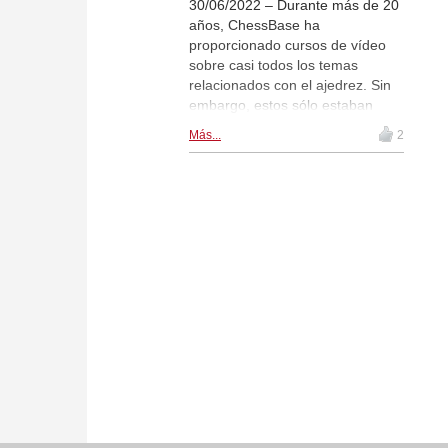
30/06/2022 – Durante más de 20
años, ChessBase ha
proporcionado cursos de vídeo
sobre casi todos los temas
relacionados con el ajedrez. Sin
embargo, estos sólo estaban
disponibles para los usuarios de
Más...
2
Windows. Ahora pueden ser
disfrutados en cualquier sistema
con un navegador moderno,
desde Macintosh a Linux, ¡e
incluso en smartphones! Aquí
tienes una guía.