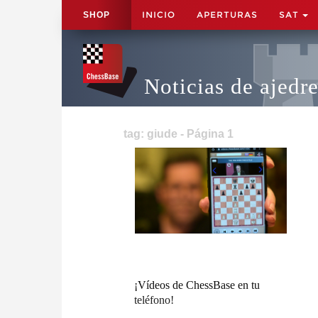
INICIO
APERTURAS
SAT
SHOP
Noticias de ajedr
tag: giude - Página 1
¡Vídeos de ChessBase en tu
teléfono!