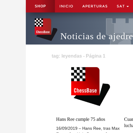
INICIO
APERTURAS
SAT
SHOP
Noticias de ajedr
tag: leyendas - Página 1
Hans Ree cumple 75 años
Cuan
luch
16/09/2019 – Hans Ree, tras Max