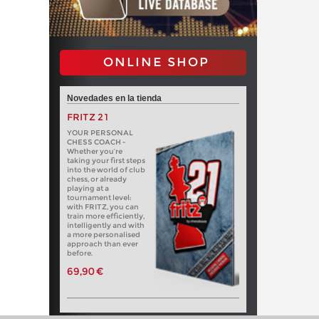
ONLINE SHOP
Novedades en la tienda
FRITZ 21
YOUR PERSONAL
CHESS COACH -
Whether you’re
taking your first steps
into the world of club
chess, or already
playing at a
tournament level:
with FRITZ, you can
train more efficiently,
intelligently and with
a more personalised
approach than ever
before.
69,90 €