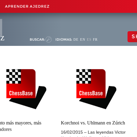
APRENDER AJEDREZ
ez
S
BUSCAR:
IDIOMAS:
DE
EN
ES
FR
to más mayores, más
Korchnoi vs. Uhlmann en Zúrich
adores
16/02/2015 – Las leyendas Victor