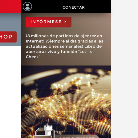
ChessBase?
CONECTAR
INFÓRMESE >
¡8 millones de partidas de ajedrez en
HOP
Internet! ¡Siempre al día gracias a las
actualizaciones semanales! Libro de
aperturas vivo y función “Let´s
Check”.