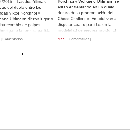
Korchnoi y Wolfgang Uhlmann se
2/2015 – Las dos últimas
están enfrentando en un duelo
idas del duelo entre las
dentro de la programación del
ndas Viktor Korchnoi y
Chess Challenge. En total van a
gang Uhlmann dieron lugar a
disputar cuatro partidas en la
 intercambio de golpes.
modalidad de ajedrez rápido. El
hnoi ganó la tercera partida
primer envite lo ganó Uhlmann y
negras pero, cuando ya
.
Comentarios
Más...
Comentarios
en el segundo fue Korchnoi el
cía seguro que iba a ganar la
que se impuso.
En el ecuador del
ba, cometió un error en la
duelo, 1:1...
ta partida y perdió una pieza.
1
sta manera,
el marcador
ó igualado 2-2...