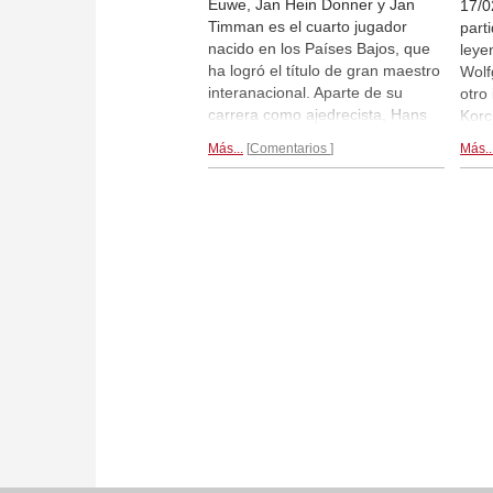
Euwe, Jan Hein Donner y Jan
17/0
Timman es el cuarto jugador
part
nacido en los Países Bajos, que
leye
ha logró el título de gran maestro
Wolf
interanacional. Aparte de su
otro
carrera como ajedrecista, Hans
Korc
Ree es autor de libros y
con 
Más...
Comentarios
Más..
periodista especializado en
pare
ajedrez. Su columna de ajedrez
prue
se sigue publicando en el NRC
cuar
Handelsblad. Ayer, 15 de
De e
septiembre fue el 75 cumpleaños
qued
de Hans Ree. | Foto: Dutch
National Archive