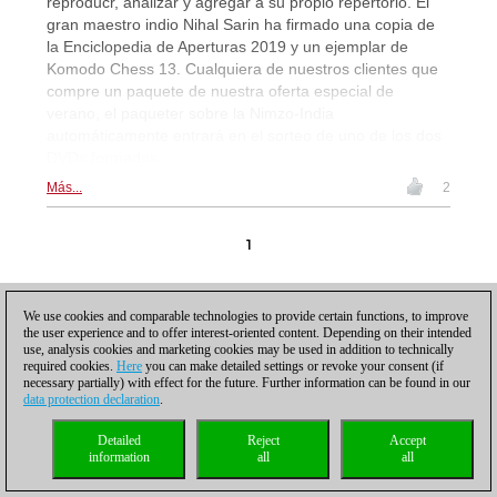
reproducr, analizar y agregar a su propio repertorio. El
gran maestro indio Nihal Sarin ha firmado una copia de
la Enciclopedia de Aperturas 2019 y un ejemplar de
Komodo Chess 13. Cualquiera de nuestros clientes que
compre un paquete de nuestra oferta especial de
verano, el paqueter sobre la Nimzo-India
automáticamente entrará en el sorteo de uno de los dos
DVDs formados.
Más...
2
1
We use cookies and comparable technologies to provide certain functions, to improve
the user experience and to offer interest-oriented content. Depending on their intended
use, analysis cookies and marketing cookies may be used in addition to technically
required cookies.
Here
you can make detailed settings or revoke your consent (if
Política de privacidad
|
Pie de imprenta
|
Para contactar
|
Cookies Management
|
necessary partially) with effect for the future. Further information can be found in our
Licencias
|
Compliance Hotline
|
Inicio
data protection declaration
.
© 2017 ChessBase GmbH | Osterbekstraße 90a | 22083 Hamburgo | Alemania
coldest news
Detailed
Reject
Accept
information
all
all