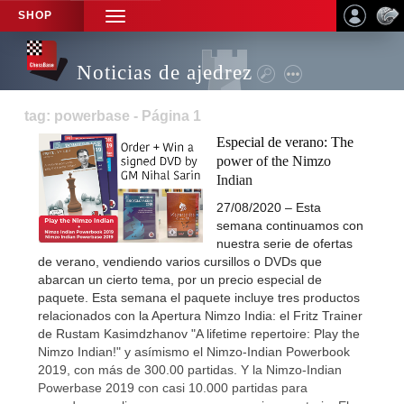
SHOP
TOGGLE
NAVIGATION
Noticias de ajedrez
tag: powerbase - Página 1
Especial de verano: The
power of the Nimzo
Indian
27/08/2020 – Esta
semana continuamos con
nuestra serie de ofertas
de verano, vendiendo varios cursillos o DVDs que
abarcan un cierto tema, por un precio especial de
paquete. Esta semana el paquete incluye tres productos
relacionados con la Apertura Nimzo India: el Fritz Trainer
de Rustam Kasimdzhanov "A lifetime repertoire: Play the
Nimzo Indian!" y asímismo el Nimzo-Indian Powerbook
2019, con más de 300.00 partidas. Y la Nimzo-Indian
Powerbase 2019 con casi 10.000 partidas para