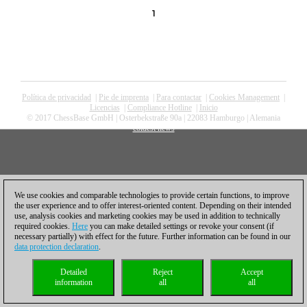
1
Política de privacidad
|
Pie de imprenta
|
Para contactar
|
Cookies Management
|
Licencias
|
Compliance Hotline
|
Inicio
© 2017 ChessBase GmbH | Osterbekstraße 90a | 22083 Hamburgo | Alemania
coldest news
We use cookies and comparable technologies to provide certain functions, to improve
the user experience and to offer interest-oriented content. Depending on their intended
use, analysis cookies and marketing cookies may be used in addition to technically
required cookies.
Here
you can make detailed settings or revoke your consent (if
necessary partially) with effect for the future. Further information can be found in our
data protection declaration
.
Detailed
Reject
Accept
information
all
all