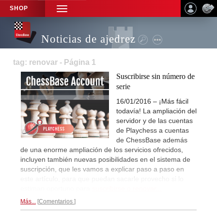
SHOP
TOGGLE
NAVIGATION
Noticias de ajedrez
tag: renovar - Página 1
Suscribirse sin número de
serie
16/01/2016 – ¡Más fácil
todavía! La ampliación del
servidor y de las cuentas
de Playchess a cuentas
de ChessBase además
de una enorme ampliación de los servicios ofrecidos,
incluyen también nuevas posibilidades en el sistema de
suscripción, que les vamos a explicar paso a paso en
este artículo, para que puedan sacarle provecho si lo
estiman oportuno para
suscribirse o renovar...
Más...
Comentarios