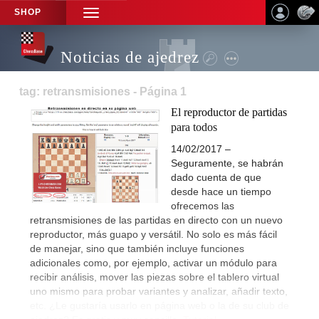
SHOP
TOGGLE
NAVIGATION
Noticias de ajedrez
tag: retransmisiones - Página 1
El reproductor de partidas
para todos
14/02/2017 –
Seguramente, se habrán
dado cuenta de que
desde hace un tiempo
ofrecemos las
retransmisiones de las partidas en directo con un nuevo
reproductor, más guapo y versátil. No solo es más fácil
de manejar, sino que también incluye funciones
adicionales como, por ejemplo, activar un módulo para
recibir análisis, mover las piezas sobre el tablero virtual
uno mismo para probar variantes y analizar, añadir texto,
etc. ¿Le gustaría usarlo en página web o la de su club de