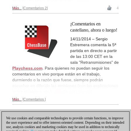
ajedrez? Es gratis y muy sencillo.
Tutorial...
Más...
Comentarios 2
4
¡Comentarios en
castellano, ahora o luego!
14/11/2014 – Sergio
Estremera comenta la 5ª
partida en directo a partir
de las 13:00 CET en la
sala "Retransmisiones" de
Playchess.com
. Para quienes no puedan seguir los
comentarios en vivo porque están en el trabajo,
durmiendo o la razón que fuese, siempre podrán
escuchar en diferido las emisiones (con las explicaciones
sobre el tablero, etc.)
¿Dónde está Sergio?
Más...
Comentarios
1
We use cookies and comparable technologies to provide certain functions, to improve
the user experience and to offer interest-oriented content. Depending on their intended
use, analysis cookies and marketing cookies may be used in addition to technically