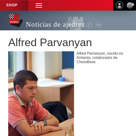
SHOP
TOGGLE
NAVIGATION
Noticias de ajedrez
Alfred Parvanyan
Alfred Parvanyan, nacido en
Armenia, colaborador de
ChessBase