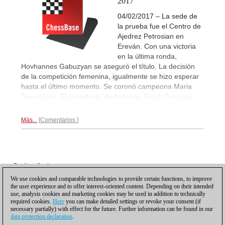
2017
04/02/2017 – La sede de
la prueba fue el Centro de
Ajedrez Petrosian en
Ereván. Con una victoria
en la última ronda,
Hovhannes Gabuzyan se aseguró el título. La decisión
de la competición femenina, igualmente se hizo esperar
hasta el último momento. Se coronó campeona Maria
Gevorgyan. El presidente de Armenia, Serzh Sargsyan
visitó el torneo.
Reportaje por Alfred Parvanyan...
Más...
Comentarios
Posting: 3 - 4
Posting: 5 - 6
We use cookies and comparable technologies to provide certain functions, to improve
the user experience and to offer interest-oriented content. Depending on their intended
Desplácese hacia abajo para recargar más
use, analysis cookies and marketing cookies may be used in addition to technically
required cookies.
Here
you can make detailed settings or revoke your consent (if
necessary partially) with effect for the future. Further information can be found in our
data protection declaration
.