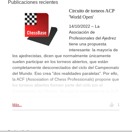
Publicaciones recientes
Circuito de torneos ACP
'World Open'
14/10/2022 – La
Asociación de
Profesionales del Ajedrez
tiene una propuesta
interesante: la mayoría de
los ajedrecistas, dicen que normalmente únicamente
suelen participar en los torneos abiertos, que están
completamente desconectados del ciclo del Campeonato
del Mundo. Eso crea "dos realidades paralelas". Por ello,
la ACF (Assosiation of Chess Professionals) propone que
los torneos abiertos formen parte del ciclo por el
Campeonato del Mundo. He aquí la propuesta de la ACP,
traducida al castellano. | Foto: ACP
Más...
1
Posting: 2 - 2