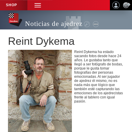
SHOP
TOGGLE
NAVIGATION
Noticias de ajedrez
Reint Dykema
Reint Dykema ha estado
sacando fotos desde hace 24
años. Le gustaba tanto que
llegó a ser fotógrafo de bodas,
porque le gusta tomar
fotografías der personas
emocionadas. Al ser jugador
de ajedrez él mismo, no es
nada más que lógico que
también esté capturando las
emociones de los ajedrecistas
frente al tablero con igual
pasión.