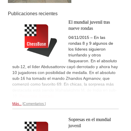
Publicaciones recientes
El mundial juvenil tras
nueve rondas
04/11/2015 – En las
rondas 8 y 9 algunos de
los líderes siguieron
triunfando y otros
flaquearon. En el absoluto
sub-12, el líder Abdusattorov cayó derrotado y ahora hay
10 jugadores con posibilidad de medalla. En el absoluto
sub-16 ha tomado el mando Zhandos Agmanov, que
comenzó como favorito 69. En chicas, la sorpresa más
destacada está siendo Mahalakshmi M, de India en sub-
18.
Reportaje ilustrado...
Más...
Comentarios
Sopresas en el mundial
juvenil