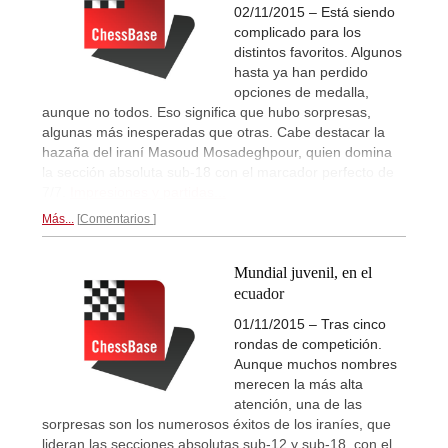
02/11/2015 – Está siendo
complicado para los
distintos favoritos. Algunos
hasta ya han perdido
opciones de medalla,
aunque no todos. Eso significa que hubo sorpresas,
algunas más inesperadas que otras. Cabe destacar la
hazaña del iraní Masoud Mosadeghpour, quien domina
la sección absoluta sub-18 con el marcador perfecto de
7/7.
Impresiones y partidas...
Más...
Comentarios
Mundial juvenil, en el
ecuador
01/11/2015 – Tras cinco
rondas de competición.
Aunque muchos nombres
merecen la más alta
atención, una de las
sorpresas son los numerosos éxitos de los iraníes, que
lideran las secciones absolutas sub-12 y sub-18, con el