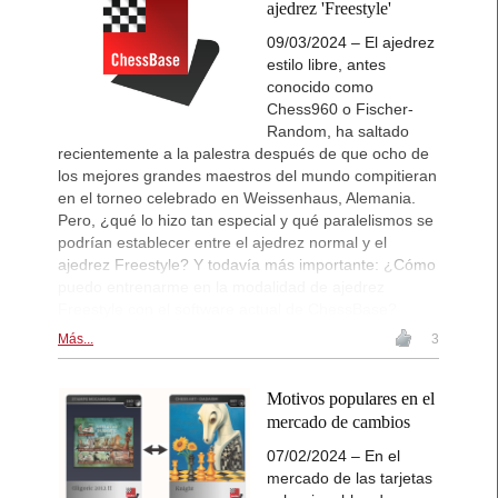
ajedrez 'Freestyle'
09/03/2024 – El ajedrez
estilo libre, antes
conocido como
Chess960 o Fischer-
Random, ha saltado
recientemente a la palestra después de que ocho de
los mejores grandes maestros del mundo compitieran
en el torneo celebrado en Weissenhaus, Alemania.
Pero, ¿qué lo hizo tan especial y qué paralelismos se
podrían establecer entre el ajedrez normal y el
ajedrez Freestyle? Y todavía más importante: ¿Cómo
puedo entrenarme en la modalidad de ajedrez
Freestyle con el software actual de ChessBase?
Más...
3
Motivos populares en el
mercado de cambios
07/02/2024 – En el
mercado de las tarjetas