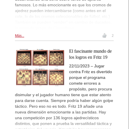
famosos. Lo más emocionante es que los cromos de
ajedrez pueden intercambiarse (como antes en el
cole, lo de los cromos coleccionables de fútbol, etc.)
También se pueden "vender" en cambio de ducados,
la moneda virtual de ChessBase.
Más...
2
El fascinante mundo de
los logros en Fritz 19
22/11/2023 – Jugar
contra Fritz es divertido
porque el programa
comete errores a
propósito, pero procura
disimular y el jugador humano tiene que estar atento
para darse cuenta. Siempre podría haber algún golpe
táctico. Pero eso no es todo. Fritz 19 añade una
nueva dimensión emocionante a las partidas. Hay
una competición por 136 logros ajedrecísticos
distintos, que ponen a prueba la versatilidad táctica y