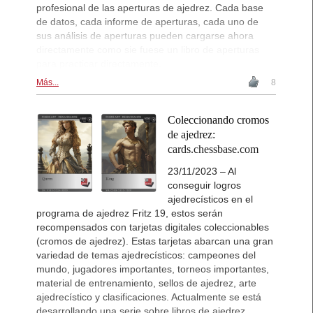
profesional de las aperturas de ajedrez. Cada base
de datos, cada informe de aperturas, cada uno de
sus análisis de aperturas pueden cargarse ahora
directamente como sie fuese un libro de aperturas
para practicar directamente.
Más...
8
Coleccionando cromos
de ajedrez:
cards.chessbase.com
23/11/2023 – Al
conseguir logros
ajedrecísticos en el
programa de ajedrez Fritz 19, estos serán
recompensados con tarjetas digitales coleccionables
(cromos de ajedrez). Estas tarjetas abarcan una gran
variedad de temas ajedrecísticos: campeones del
mundo, jugadores importantes, torneos importantes,
material de entrenamiento, sellos de ajedrez, arte
ajedrecístico y clasificaciones. Actualmente se está
desarrollando una serie sobre libros de ajedrez