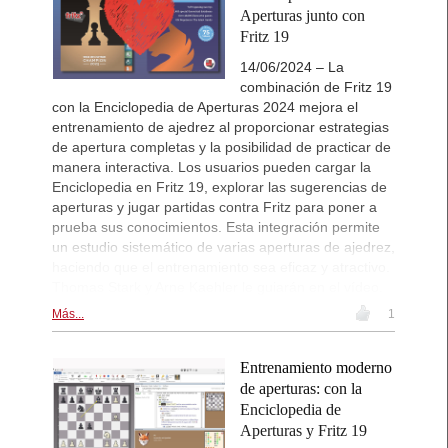
Aperturas junto con
Fritz 19
14/06/2024 – La
combinación de Fritz 19
con la Enciclopedia de Aperturas 2024 mejora el
entrenamiento de ajedrez al proporcionar estrategias
de apertura completas y la posibilidad de practicar de
manera interactiva. Los usuarios pueden cargar la
Enciclopedia en Fritz 19, explorar las sugerencias de
aperturas y jugar partidas contra Fritz para poner a
prueba sus conocimientos. Esta integración permite
un estudio sistemático de varias aperturas de ajedrez,
haciendo que el entrenamiento sea eficaz y atractivo.
Thomas Stark y Arne Kaehler le guiarán en el vídeo.
Más...
1
Entrenamiento moderno
de aperturas: con la
Enciclopedia de
Aperturas y Fritz 19