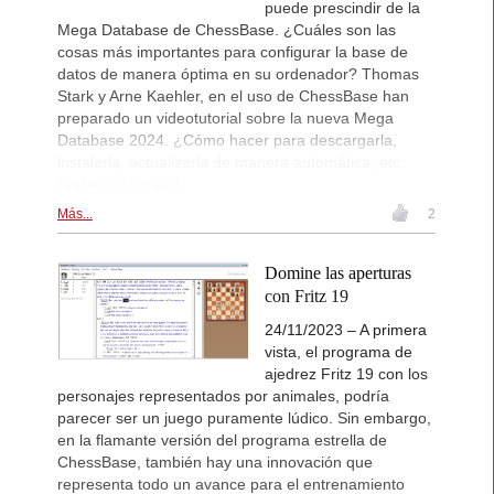
puede prescindir de la
Mega Database de ChessBase. ¿Cuáles son las
cosas más importantes para configurar la base de
datos de manera óptima en su ordenador? Thomas
Stark y Arne Kaehler, en el uso de ChessBase han
preparado un videotutorial sobre la nueva Mega
Database 2024. ¿Cómo hacer para descargarla,
instalarla, actualizarla de manera automática, etc.
(Vídeo en inglés.)
Más...
2
Domine las aperturas
con Fritz 19
24/11/2023 – A primera
vista, el programa de
ajedrez Fritz 19 con los
personajes representados por animales, podría
parecer ser un juego puramente lúdico. Sin embargo,
en la flamante versión del programa estrella de
ChessBase, también hay una innovación que
representa todo un avance para el entrenamiento