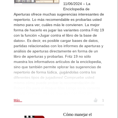
11/06/2024 – La
Enciclopedia de
Aperturas ofrece muchas sugerencias interesantes de
repertorio. Lo más recomendable es probarlas usted
mismo para ver, cuáles más le convienen. La mejor
forma de hacerlo es jugar las variantes contra Fritz 19
con la función «Jugar contra el libro de la base de
datos». Es decir, es posible cargar bases de datos,
partidas relacionadas con los informes de aperturas y
análisis de aperturas directamente en forma de un
libro de aperturas y probarlas. Fritz 19 no sólo
muestra los informativos artículos de la enciclopedia,
sino que también permite xplorar las sugerencias de
repertorio de forma lúdica, ¡jugándolas contra los
diferentes tipos de jugadores! Compruebe usted
mismo cómo puede probar la recomendación de
Robert Ris para el Ataque Max Lange en la variante
de dos caballos. ¡Eso es muy fácil con Fritz 19!
Más...
1
Cómo manejar el