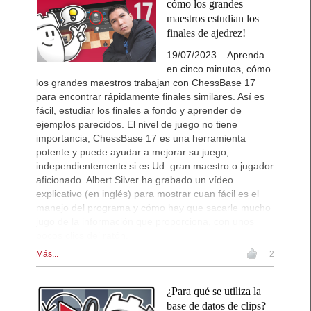
cómo los grandes
maestros estudian los
finales de ajedrez!
19/07/2023 – Aprenda
en cinco minutos, cómo
los grandes maestros trabajan con ChessBase 17
para encontrar rápidamente finales similares. Así es
fácil, estudiar los finales a fondo y aprender de
ejemplos parecidos. El nivel de juego no tiene
importancia, ChessBase 17 es una herramienta
potente y puede ayudar a mejorar su juego,
independientemente si es Ud. gran maestro o jugador
aficionado. Albert Silver ha grabado un vídeo
explicativo (en inglés) para mostrar cuan fácil es el
manejo del programa y cómo hay que sacarle mucho
jugo de la información que proporciona, con unos
pocos clics del ratón.
Más...
2
¿Para qué se utiliza la
base de datos de clips?