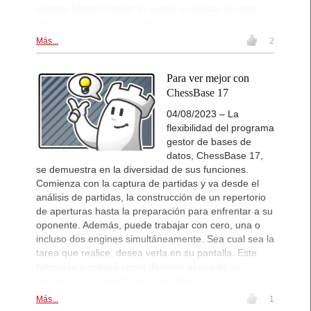
experto Martin Fischer lo vuelve a explicar en este
breve tutorial, no obstante.
Más...
2
Para ver mejor con
ChessBase 17
04/08/2023 – La
flexibilidad del programa
gestor de bases de
datos, ChessBase 17,
se demuestra en la diversidad de sus funciones.
Comienza con la captura de partidas y va desde el
análisis de partidas, la construcción de un repertorio
de aperturas hasta la preparación para enfrentar a su
oponente. Además, puede trabajar con cero, una o
incluso dos engines simultáneamente. Sea cual sea la
tarea que realice, desea verla en su pantalla. Este
tutorial le mostrará cómo dominar el uso de su
pantalla con la ayuda de ChessBase.
Más...
1