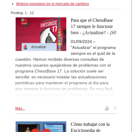
Motivos populares en el mercado de cambios
Posting: 1 - 12
Para que el ChessBase
17 siempre le funcione
bien - ¿Actualizar? - ¡Sí!
01/09/2024 –
"Actualizar" el programa
siempre es el quid de la
cuestión. Hemos recibido diversas consultas de
nuestros usuarios quejándose de problemas con el
programa ChessBase 17. La solución suele ser
sencilla: es necesario instalar las actualizaciones
periódicas para mantener el programa al día para
que siempre le funcione sin problemas. Es muy fácil
actualizar el ChessBase 17. En este breve tutorial se
lo volveremos a explicar...
Más...
2
Cómo trabajar con la
Enciclopedia de