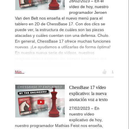
28/02/2023 – En el
vídeo de hoy, nuestro
programador Jeroen
Van den Belt nos enseña el nuevo menú para el
tablero en 2D de ChessBase 17. Con dos clics se
puede ver, la estructura de cuáles son las piezas
atacadas y cuáles cuentan con una defensa. Chulo.
En general, ChessBase 17 ofrece muchas funciones
nuevas. ¡Le ayudamos a utilizarlas de forma óptima!
En nuestra nueva serie de vídeos, nuestros
programadores explican las nuevas funciones que
ellos mismos han desarrollado.
Más...
1
ChessBase 17 vídeo
explicativo: la nueva
anotación voz a texto
27/02/2023 – En
nuestro vídeo
explicativo de hoy,
nuestro programador Mathias Feist nos enseña,