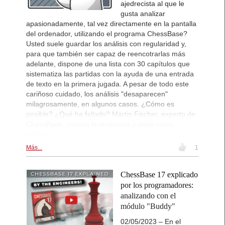
ajedrecista al que le
gusta analizar
apasionadamente, tal vez directamente en la pantalla
del ordenador, utilizando el programa ChessBase?
Usted suele guardar los análisis con regularidad y,
para que también ser capaz de reencotrarlas más
adelante, dispone de una lista con 30 capítulos que
sistematiza las partidas con la ayuda de una entrada
de texto en la primera jugada. A pesar de todo este
cariñoso cuidado, los análisis "desaparecen"
milagrosamente, en algunos casos. ¿Cómo es
posible? ¿Qué ha fallado? Martin Fischer, experto de
ChessBase, conoce la respuesta y sabe como
evitarlo.
Más...
1
ChessBase 17 explicado
por los programadores:
analizando con el
módulo "Buddy"
02/05/2023 – En el