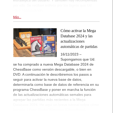
estratégica del usuario. Y también hay recompensas
por ello. Se reciben trofeos por los logros que Ud.
vaya consiguiendo.
Más...
Cómo activar la Mega
Database 2024 y las
actualizaciones
automáticas de partidas
16/11/2023 –
Supongamos que Ud.
se ha comprado a nueva Mega Database 2024 de
ChessBase como versión descargable, o bien en
DVD. A continuación le describiremos los pasos a
seguir para activar la nueva base de datos,
determinarla como base de datos de referencia en su
programa ChessBase y poner en marcha la función
de las actualizaciones automáticas semales para
agregar las partidas más recientes a la Mega
Database 2024. He aquí un breve tutorial sobre cómo
hacerlo. | Foto: Nadja Wittmann (ChessBase)