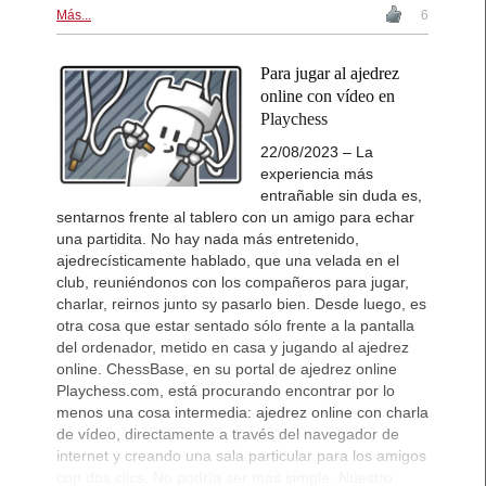
Más...
6
Para jugar al ajedrez
online con vídeo en
Playchess
22/08/2023 – La
experiencia más
entrañable sin duda es,
sentarnos frente al tablero con un amigo para echar
una partidita. No hay nada más entretenido,
ajedrecísticamente hablado, que una velada en el
club, reuniéndonos con los compañeros para jugar,
charlar, reirnos junto sy pasarlo bien. Desde luego, es
otra cosa que estar sentado sólo frente a la pantalla
del ordenador, metido en casa y jugando al ajedrez
online. ChessBase, en su portal de ajedrez online
Playchess.com, está procurando encontrar por lo
menos una cosa intermedia: ajedrez online con charla
de vídeo, directamente a través del navegador de
internet y creando una sala particular para los amigos
con dos clics. No podría ser más simple. Nuestro