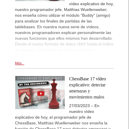
vídeo explicativo de hoy,
nuestro programador jefe, Matthias Wuellenweber,
nos enseña cómo utilizar el módulo "Buddy" (amigo)
para analizar los finales de partidas de las
tablebases. En nuestra nueva serie de vídeos,
nuestros programadores explican personalmente las
nuevas funciones que ellos mismos han desarrollado.
Desde el nuevo formato de datos cbh2 hasta el índice
de belleza. Los vídeos son muy cortos pero
informativos.
Más...
ChessBase 17 vídeo
explicativo: detectar
amenazas y
movimientos malos
27/03/2023 – En
nuestro vídeo
explicativo de hoy, el programador jefe de
ChessBase, Matthias Wuellenweber nos enseña la
función de ChessBase 17 para detectar amenazas y