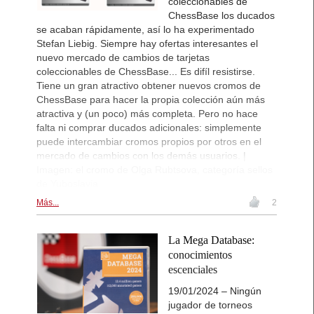
coleccionables de
ChessBase los ducados
se acaban rápidamente, así lo ha experimentado
Stefan Liebig. Siempre hay ofertas interesantes el
nuevo mercado de cambios de tarjetas
coleccionables de ChessBase... Es difíl resistirse.
Tiene un gran atractivo obtener nuevos cromos de
ChessBase para hacer la propia colección aún más
atractiva y (un poco) más completa. Pero no hace
falta ni comprar ducados adicionales: simplemente
puede intercambiar cromos propios por otros en el
mercado de cambios con los demás usuarios. |
Imagen: el cromo de Olga Rubtsova, categoría sellos
de Yuboslavia
Más...
2
La Mega Database:
conocimientos
escenciales
19/01/2024 – Ningún
jugador de torneos