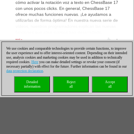
cómo activar la notación voz a texto en ChessBase 17
con unos pocos clicks. En general, ChessBase 17
ofrece muchas funciones nuevas. ¡Le ayudamos a
utilizarlas de forma óptima! En nuestra nueva serie de
vídeos, nuestros programadores explican las nuevas
funciones que ellos mismos han desarrollado.
Más...
1
We use cookies and comparable technologies to provide certain functions, to improve
the user experience and to offer interest-oriented content. Depending on their intended
ChessBase 17 vídeo
use, analysis cookies and marketing cookies may be used in addition to technically
required cookies.
Here
you can make detailed settings or revoke your consent (if
explicativo: la búsqueda
necessary partially) with effect for the future. Further information can be found in our
simplificada de torneos
data protection declaration
.
22/02/2023 – En
Detailed
Reject
Accept
nuestro vídeo
information
all
all
explicativo nuestro
programador Jeroen van den Belt nos enseña, cómo
funciona la nueva búsqueda simplifcada de torneos.
En general, ChessBase 17 ofrece muchas funciones
nuevas. ¡Le ayudamos a utilizarlas de forma óptima!
En nuestra nueva serie de vídeos, nuestros
programadores explican las nuevas funciones que
ellos mismos han desarrollado.