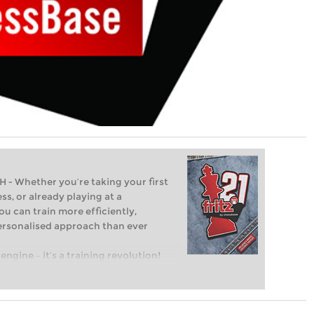
Whether you’re taking your first
ss, or already playing at a
ou can train more efficiently,
personalised approach than ever
engine – it’s a training revolution!
t steps into the world of club chess,
ent level: with FRITZ, you can train
 and with a more personalised