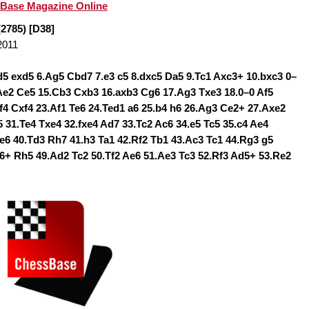
essBase Magazine Online
(2785) [D38]
2011
xd5 exd5 6.Ag5 Cbd7 7.e3 c5 8.dxc5 Da5 9.Tc1 Axc3+ 10.bxc3 0–
.Ae2 Ce5 15.Cb3 Cxb3 16.axb3 Cg6 17.Ag3 Txe3 18.0–0 Af5
f4 Cxf4 23.Af1 Te6 24.Ted1 a6 25.b4 h6 26.Ag3 Ce2+ 27.Axe2
 31.Te4 Txe4 32.fxe4 Ad7 33.Tc2 Ac6 34.e5 Tc5 35.c4 Ae4
Ae6 40.Td3 Rh7 41.h3 Ta1 42.Rf2 Tb1 43.Ac3 Tc1 44.Rg3 g5
f6+ Rh5 49.Ad2 Tc2 50.Tf2 Ae6 51.Ae3 Tc3 52.Rf3 Ad5+ 53.Re2