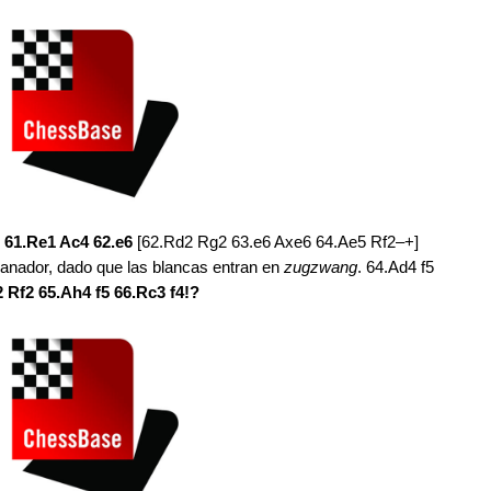
 61.Re1 Ac4 62.e6
[62.Rd2 Rg2 63.e6 Axe6 64.Ae5 Rf2–+]
ganador, dado que las blancas entran en
zugzwang
. 64.Ad4 f5
 Rf2 65.Ah4 f5 66.Rc3 f4!?