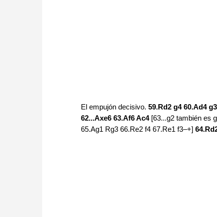
El empujón decisivo.
59.Rd2 g4 60.Ad4 g3
62...Axe6 63.Af6 Ac4
[63...g2 también es 
65.Ag1 Rg3 66.Re2 f4 67.Re1 f3–+]
64.Rd2