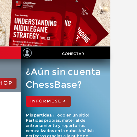
CONECTAR
¿Aún sin cuenta
ChessBase?
HOP
INFÓRMESE >
Mis partidas: ¡Todo en un sitio!
Partidas propias, material de
entrenamiento y repertorios
centralizados en la nube. Análisis
perfectos gracias a la nube de