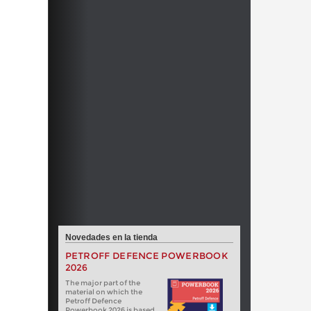
Novedades en la tienda
PETROFF DEFENCE POWERBOOK
2026
The major part of the
material on which the
Petroff Defence
Powerbook 2026 is based