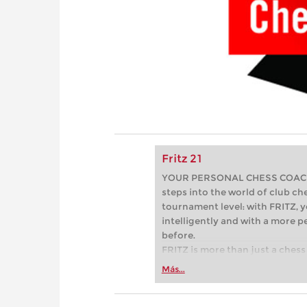
Fritz 21
YOUR PERSONAL CHESS COACH - 
steps into the world of club che
tournament level: with FRITZ, y
intelligently and with a more 
before.
FRITZ is more than just a chess 
Whether you’re taking your firs
Más...
or already playing at a tournam
more efficiently, intelligently