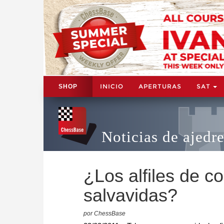
INICIO
APERTURAS
SAT
SHOP
Noticias de ajedr
¿Los alfiles de 
salvavidas?
por ChessBase