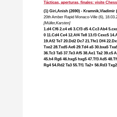
approach than ever before.
Tácticas, aperturas, finales: visite Ch
(1) Giri,Anish (2690) - Kramnik,Vladimir 
20th Amber Rapid Monaco-Ville (6), 18.03.
[Müller,Karsten]
1.d4 Cf6 2.c4 e6 3.Cf3 d5 4.Cc3 Ab4 5.c
0 11.Cd4 Ce4 12.Af4 Te8 13.f3 Cexc5 14
19.Af2 Te7 20.Dd2 Dc7 21.Tfe1 Df4 22.Dx
Txe2 28.Txd5 Ae6 29.Td4 a5 30.bxa5 Txa5
36.Tc3 Ta5 37.Te3 Af5 38.Ae1 Ta2 39.c5 
45.h4 Rg6 46.hxg5 hxg5 47.Tf3 Ad5 48.T
Rg4 54.Rd2 Ta3 55.Tf1 Ta2+ 56.Rd3 Txg2