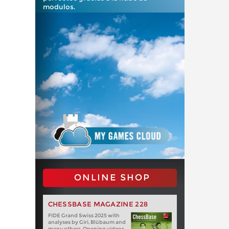
modulos.
ONLINE SHOP
CHESSBASE MAGAZINE 228
FIDE Grand Swiss 2025 with
analyses by Giri, Blübaum and
many others. Opening videos