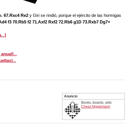
ia.
67.Rxc4 Re2
y Giri se rindió, porque el ejército de las hormigas
.Ad4 f3 70.Rb5 f2 71.Axf2 Rxf2 72.Rb6 g1D 73.Rxb7 Dg7+
...]
anual)...
ltas)...
Anuncio
Books, boards, sets:
Chess Niggemann