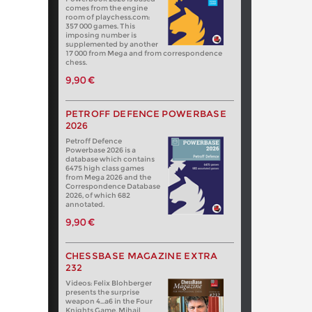
comes from the engine
room of playchess.com:
357 000 games. This
imposing number is
supplemented by another
17 000 from Mega and from correspondence
chess.
9,90 €
PETROFF DEFENCE POWERBASE
2026
Petroff Defence
Powerbase 2026 is a
database which contains
6475 high class games
from Mega 2026 and the
Correspondence Database
2026, of which 682
annotated.
9,90 €
CHESSBASE MAGAZINE EXTRA
232
Videos: Felix Blohberger
presents the surprise
weapon 4…a6 in the Four
Knights Game. Mihail