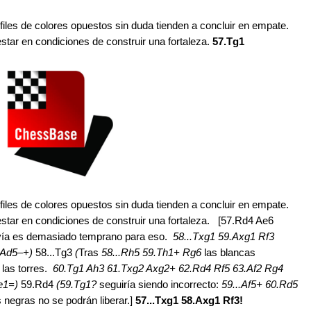
lfiles de colores opuestos sin duda tienden a concluir en empate.
estar en condiciones de construir una fortaleza.
57.Tg1
lfiles de colores opuestos sin duda tienden a concluir en empate.
 estar en condiciones de construir una fortaleza. [57.Rd4 Ae6
ía es demasiado temprano para eso.
58...Txg1 59.Axg1 Rf3
 Ad5–+)
58...Tg3
(
Tras
58...Rh5 59.Th1+ Rg6
las blancas
 las torres.
60.Tg1 Ah3 61.Txg2 Axg2+ 62.Rd4 Rf5 63.Af2 Rg4
Ae1=)
59.Rd4
(59.Tg1?
seguiría siendo incorrecto:
59...Af5+ 60.Rd5
s negras no se podrán liberar.]
57...Txg1 58.Axg1 Rf3!