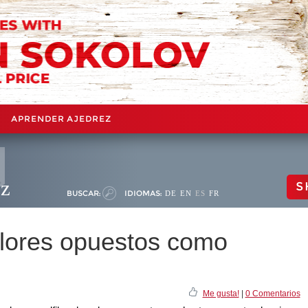
APRENDER AJEDREZ
ez
S
BUSCAR:
IDIOMAS:
DE
EN
ES
FR
colores opuestos como
Me gusta!
|
0 Comentarios