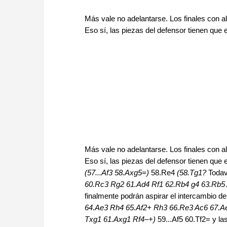
Más vale no adelantarse. Los finales con a
Eso sí, las piezas del defensor tienen que 
Más vale no adelantarse. Los finales con a
Eso sí, las piezas del defensor tienen que
(57...Af3 58.Axg5=)
58.Re4
(58.Tg1?
Todav
60.Rc3 Rg2 61.Ad4 Rf1 62.Rb4 g4 63.Rb5
finalmente podrán aspirar el intercambio de
64.Ae3 Rh4 65.Af2+ Rh3 66.Re3 Ac6 67.
Txg1 61.Axg1 Rf4–+)
59...Af5 60.Tf2= y la