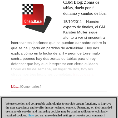
CBM Blog: Zonas de
tablas, duelo por el
dominio y cambio de líder
15/10/2011 – Nuestro
experto de finales, el GM
Karsten Müller sigue
atento a ver si encuentra
interesantes lecciones que se puedan dar sobre sobre lo
que se ha jugado en partidas de actualidad. Hoy nos
explica cómo en la lucha de alfil y peón de torre malo
contra peones hay dos zonas de tablas para el rey
defensor que hay que interpretar con cierto cuidado.
Como es fin de semana, en lugar de dos, hoy les
ofrecemos tres lecciones completas,
traducidas al
castellano...
Más...
Comentarios
1
2
3
4
5
SIGUIENTE
We use cookies and comparable technologies to provide certain functions, to improve
the user experience and to offer interest-oriented content. Depending on their intended
use, analysis cookies and marketing cookies may be used in addition to technically
required cookies.
Here
you can make detailed settings or revoke your consent (if