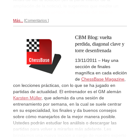
ampliación de la noticia), le sugerimos que medite un
poco más
con una versión más grande del tablero...
Más...
Comentarios
CBM Blog: vuelta
perdida, diagonal clave y
torre desenfrenada
13/11/2011 – Hay una
sección de finales
magnífica en cada edición
de
ChessBase Magazine
,
con lecciones prácticas, con lo que se ha jugado en
partidas de actualidad. El entrenador es el GM alemán
Karsten Müller
, que además da una sesión de
entrenamiento por semana, en la cual se suele centrar
en su especialidad, los finales y da buenos consejos
sobre cómo manejarlos de la mejor manera posible.
Ustedes podrán estudiar los análisis o descargar las
partidas para volver a mirarlas más adelante. Les
brindamos una nueva lección a cargo de nuestro experto