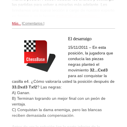
las partidas para volver a mirarlas más adelante. Les
brindamos una nueva lección a cargo de nuestro experto
en finales y se la hemos
traducido al castellano...
Más...
Comentarios
El desarraigo
15/11/2011 – En esta
posición, la jugadora que
conducía las piezas
negras planteó el
movimiento
32...Cxd3
para así conquistar la
casilla e4. ¿Cómo valoraría usted la posición después de
33.Dxd3 Txf2
? Las negras:
A) Ganan.
B) Terminan logrando un mejor final con un peón de
ventaja.
C) Conquistan la dama enemiga, pero las blancas
reciben demasiada compensación.
Antes de ver la solución (en la parte inferior de la