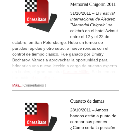
Memorial Chigorin 2011
31/10/2011 – El
Festival
Internacional de Ajedrez
"Memorial Chigorin"
se
celebró en el hotel Azimut
entre el 12 y el 22 de
octubre, en San Petersburgo. Hubo un torneo de
partidas rápidas y otro suizo, a nueve rondas con el
control de tiempo clásico. Fue ganado por Dmitry
Bocharov. Vamos a aprovechar la oportunidad para
brindarles una nueva lección a cargo de nuestro experto
en finales, el gran maestro
Karsten Müller
. Se la hemos
traducido
al castellano...
Más...
Comentarios
Cuarteto de damas
28/10/2011 – Ambos
bandos están a punto de
coronar sus peones.
¿Cómo sería la posición