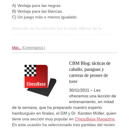
A) Ventaja para las negras.
B) Ventaja para las blancas.
C) Un juego más o menos igualado.
Antes de ver la solución (en la parte inferior de la
ampliación de la noticia), le sugerimos que medite un
poco más
con una versión más grande del tablero...
Más...
Comentarios
CBM Blog: tácticas de
caballo, paraguas y
carreras de peones de
torre
30/11/2011 – Les
ofrecemos una lección de
entrenamiento, en mitad
de la semana, que ha preparado nuestro experto
hamburgués en finales, el GM y Dr. Karsten Müller, quien
tiene una sección muy popular en
ChessBase Magazine
.
En esta ocasión ha seleccionado tres partidas del recien