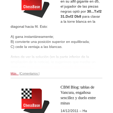
en su alfil gigante en d5,
el jugador de las piezas
negras optó por
30...Txf2
31.Dxf2 Db8
para clavar
a la torre blanca en la
diagonal hacia f4. Esto:
A) gana instantáneamente;
B) convierte una posición superior en equilibrada;
C) cede la ventaja a las blancas.
Antes de ver la solución (en la parte inferior de la
ampliación de la noticia), le sugerimos que medite un
poco más
con una versión más grande del tablero...
Más...
Comentarios
CBM Blog: tablas de
Vancura, engañosa
sencillez y duelo entre
minas
14/12/2011 – Ha