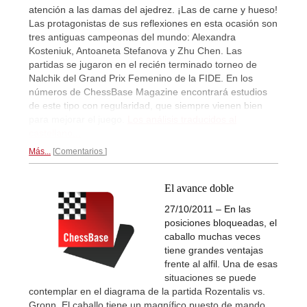
atención a las damas del ajedrez. ¡Las de carne y hueso!
Las protagonistas de sus reflexiones en esta ocasión son
tres antiguas campeonas del mundo: Alexandra
Kosteniuk, Antoaneta Stefanova y Zhu Chen. Las
partidas se jugaron en el recién terminado torneo de
Nalchik del Grand Prix Femenino de la FIDE. En los
números de ChessBase Magazine encontrará estudios
de este tipo con regularidad, que siempre vienen bien
para mejorar el juego.
Los análisis traducidos al
castellano...
Más...
Comentarios
El avance doble
27/10/2011 – En las
posiciones bloqueadas, el
caballo muchas veces
tiene grandes ventajas
frente al alfil. Una de esas
situaciones se puede
contemplar en el diagrama de la partida Rozentalis vs.
Gronn. El caballo tiene un magnífico puesto de mando