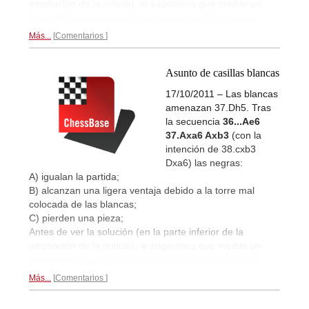
ampliación de la noticia), le sugerimos que medite un
poco más
con una versión más grande del diagrama...
Más...
Comentarios
Asunto de casillas blancas
17/10/2011 – Las blancas
amenazan 37.Dh5. Tras
la secuencia
36...Ae6
37.Axa6 Axb3
(con la
intención de 38.cxb3
Dxa6) las negras:
A) igualan la partida;
B) alcanzan una ligera ventaja debido a la torre mal
colocada de las blancas;
C) pierden una pieza;
Antes de ver la solución (en la parte inferior de la
ampliación de la noticia), le sugerimos que medite un
poco más
con una versión más grande del diagrama...
Más...
Comentarios