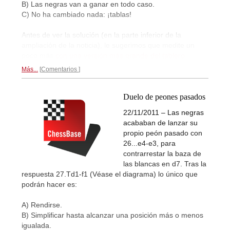
B) Las negras van a ganar en todo caso.
C) No ha cambiado nada: ¡tablas!
Antes de ver la solución (en la parte inferior de la
ampliación de la noticia), le sugerimos que medite un
poco más
con una versión más grande del tablero...
Más...
Comentarios
Duelo de peones pasados
22/11/2011 – Las negras
acababan de lanzar su
propio peón pasado con
26...e4-e3, para
contrarrestar la baza de
las blancas en d7. Tras la
respuesta 27.Td1-f1 (Véase el diagrama) lo único que
podrán hacer es:
A) Rendirse.
B) Simplificar hasta alcanzar una posición más o menos
igualada.