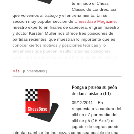
terminado el Chess
Classic de Londres, así
que volvemos al trabajo y el entrenamiento. En su
sección muy popular sección de
ChessBase Magazine
,
nuestro experto en finales de cabecera, el gran maestro
y doctor Karsten Müller nos ofrece tres posiciones de
partidas recientes, que muestran lo importante que es
conocer ciertos motivos y posiciones teóricas y lo
engañosas que pueden resultar algunas posiciones.
Seguir sus enseñanzas es una forma rápida de mejorar
la propia fuerza de juego.
En castellano...
Más...
Comentarios
Ponga a prueba su peón
de dama aislado (III)
09/12/2011 – En
respuesta a la captura del
alfil en e7 por medio del
alfil de g5 (16.Axe7) el
jugador de negras puede
intentar cambiar tantas piezas como sea posible de una