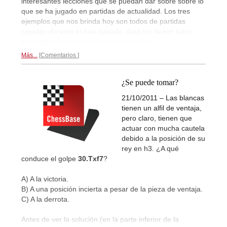
interesantes lecciones que se puedan dar sobre sobre lo
que se ha jugado en partidas de actualidad. Los tres
ejemplos que nos brinda hoy son todos de partidas
jugadas durante el mes pasado. Aquí los tienen listos
para reproducir
y traducidos al castellano...
Más...
Comentarios
¿Se puede tomar?
21/10/2011 – Las blancas
tienen un alfil de ventaja,
pero claro, tienen que
actuar con mucha cautela
debido a la posición de su
rey en h3. ¿A qué
conduce el golpe
30.Txf7
?
A) A la victoria.
B) A una posición incierta a pesar de la pieza de ventaja.
C) A la derrota.
Antes de ver la solución (en la parte inferior de la