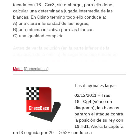
tacada con 16...Cxc3, sin embargo, para ello debe
calcular una determinada jugada intermedia de las
blancas. En último término todo ello conduce a:
A) una clara inferioridad de las negras;
B) una mínima iniciativa para las blancas;
C) una igualdad completa.
Antes de ver la solución (en la parte inferior de la
ampliación de la noticia), le sugerimos que medite un
poco más
con una versión más grande del tablero...
Más...
Comentarios
Las diagonales largas
02/12/2011 – Tras
18...Cg4 (véase en
diagrama), las blancas
pararon el ataque contra
la posición de su rey con
19.Td1
, Ahora la captura
en f3 seguida por 20...Dxh2+ conduce a: