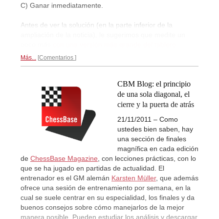
C) Ganar inmediatamente.
Antes de ver la solución (en la parte inferior de la
ampliación de la noticia), le sugerimos que medite un
poco más
con una versión más grande del tablero...
Más...
Comentarios
CBM Blog: el principio
de una sola diagonal, el
cierre y la puerta de atrás
21/11/2011 – Como
ustedes bien saben, hay
una sección de finales
magnífica en cada edición
de
ChessBase Magazine
, con lecciones prácticas, con lo
que se ha jugado en partidas de actualidad. El
entrenador es el GM alemán
Karsten Müller
, que además
ofrece una sesión de entrenamiento por semana, en la
cual se suele centrar en su especialidad, los finales y da
buenos consejos sobre cómo manejarlos de la mejor
manera posible. Pueden estudiar los análisis y descargar