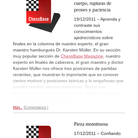
cuerpo, rupturas de
peones y paciencia
19/12/2011 – Aprenda y
contraste sus
conocimientos
ajedrecísticos sobre
finales en la columna de nuestro experto, el gran
maestro hamburgués Dr. Karsten Müller. En su sección
muy popular sección de
ChessBase Magazine
, nuestro
experto en finales de cabecera, el gran maestro y doctor
Karsten Müller nos ofrece tres posiciones de partidas
recientes, que muestran lo importante que es conocer
ciertos motivos y posiciones teóricas y lo engañosas que
pueden resultar algunas posiciones. Seguir sus
enseñanzas es una forma rápida de mejorar la propia
fuerza de juego.
En castellano...
Más...
Comentarios
Pieza monstruosa
17/12/2011 – Confiando