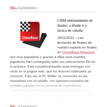
en finales y se la hemos
traducido al castellano...
Más...
Comentarios
CBM entrenamiento de
finales: a dónde ir y
táctica de caballo
10/11/2011 – Las
lecciones de finales de
nuestro experto en finales
en
ChessBase Magazine
son muy populares y gracias a ellas unos cuantos
jugadores han conseguido subir sus valoraciones Elo en
la práctica. Está complementando esas entregas con
otras en la página web, que los lectores habituales ya
conocen. Esta vez el Dr. Müller se concentra en las
maniobras con el caballo, con ejemplos tomados de
partidas jugadas en los torneos de importancia
celebrados recientemente. Vamos a aprovechar la
oportunidad para brindarles una nueva lección del GM
Karsten Müller
y se la hemos
traducido al castellano...
Más...
Comentarios