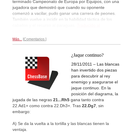
terminado Campeonato de Europa por Equipos, con una
jugadora que demostró que cuando su oponente
comenzó a vacilar, pudo ganar una carrera de peones.
También vuelve a incidir en la habilidad táctica de los
caballos y el recurso al paraguas.
Traducido al
castellano...
Más...
Comentarios
¿Jaque continuo?
28/11/2011 – Las blancas
han invertido dos piezas
para descubrir al rey
enemigo y asegurarse el
jaque continuo. En la
posición del diagrama, la
jugada de las negras
21...Rh5
gana tanto contra
22.Ad1+ como contra 22.Dh3+. Tras
22.Dg7
, sin
embargo:
A) Se da la vuelta a la tortilla y las blancas tienen la
ventaja.