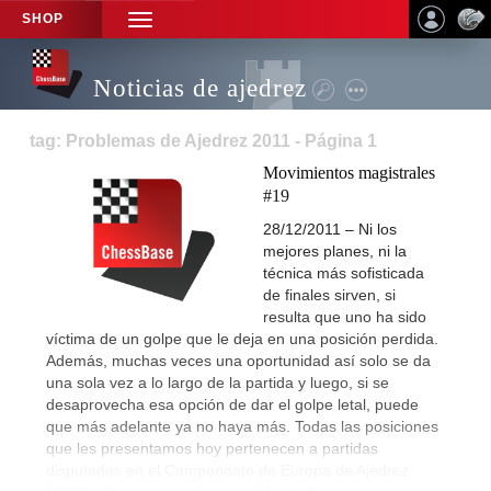
SHOP
TOGGLE
NAVIGATION
Noticias de ajedrez
tag: Problemas de Ajedrez 2011 - Página 1
Movimientos magistrales
#19
28/12/2011 – Ni los
mejores planes, ni la
técnica más sofisticada
de finales sirven, si
resulta que uno ha sido
víctima de un golpe que le deja en una posición perdida.
Además, muchas veces una oportunidad así solo se da
una sola vez a lo largo de la partida y luego, si se
desaprovecha esa opción de dar el golpe letal, puede
que más adelante ya no haya más. Todas las posiciones
que les presentamos hoy pertenecen a partidas
disputadas en el Campeonato de Europa de Ajedrez