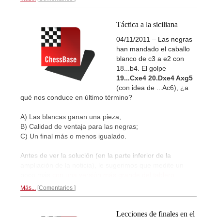
Táctica a la siciliana
04/11/2011 – Las negras
han mandado el caballo
blanco de c3 a e2 con
18...b4. El golpe
19...Cxe4 20.Dxe4 Axg5
(con idea de ...Ac6), ¿a
qué nos conduce en último término?
A) Las blancas ganan una pieza;
B) Calidad de ventaja para las negras;
C) Un final más o menos igualado.
Antes de ver la solución (en la parte inferior de la
ampliación de la noticia), le sugerimos que medite un
poco más
con una versión más grande del tablero...
Más...
Comentarios
Lecciones de finales en el