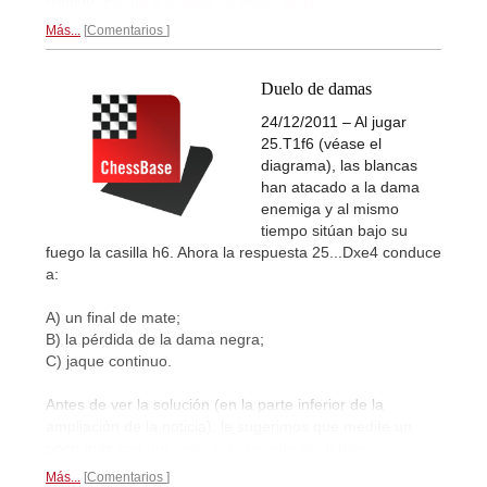
Rápido.
Ponga a prueba su visión táctica...
Más...
Comentarios
Duelo de damas
24/12/2011 – Al jugar
25.T1f6 (véase el
diagrama), las blancas
han atacado a la dama
enemiga y al mismo
tiempo sitúan bajo su
fuego la casilla h6. Ahora la respuesta 25...Dxe4 conduce
a:
A) un final de mate;
B) la pérdida de la dama negra;
C) jaque continuo.
Antes de ver la solución (en la parte inferior de la
ampliación de la noticia), le sugerimos que medite un
poco más
con una vista más grande del tablero...
Más...
Comentarios