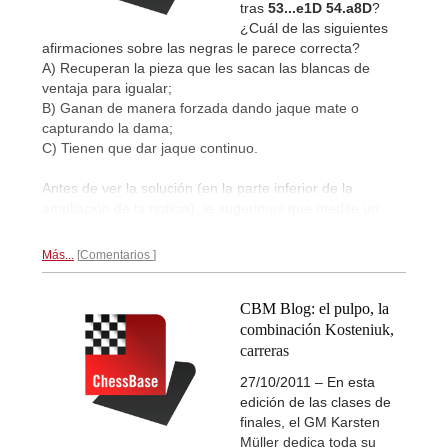
tras
53...e1D 54.a8D
?
¿Cuál de las siguientes
afirmaciones sobre las negras le parece correcta?
A) Recuperan la pieza que les sacan las blancas de
ventaja para igualar;
B) Ganan de manera forzada dando jaque mate o
capturando la dama;
C) Tienen que dar jaque continuo.
Antes de ver la solución (en la parte inferior de la
ampliación de la noticia), le sugerimos que medite un
poco más
con una versión más grande del tablero...
Más...
Comentarios
CBM Blog: el pulpo, la
combinación Kosteniuk,
carreras
27/10/2011 – En esta
edición de las clases de
finales, el GM Karsten
Müller dedica toda su