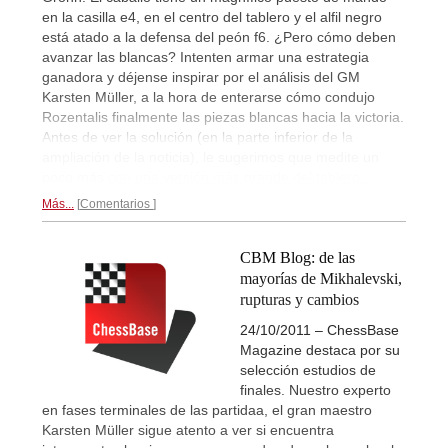
en la casilla e4, en el centro del tablero y el alfil negro
está atado a la defensa del peón f6. ¿Pero cómo deben
avanzar las blancas? Intenten armar una estrategia
ganadora y déjense inspirar por el análisis del GM
Karsten Müller, a la hora de enterarse cómo condujo
Rozentalis finalmente las piezas blancas hacia la victoria.
Antes de ver la solución (en la parte inferior de la
ampliación de la noticia), le sugerimos que medite un
poco más
con una versión más grande del tablero...
Más...
Comentarios
CBM Blog: de las
mayorías de Mikhalevski,
rupturas y cambios
24/10/2011 – ChessBase
Magazine destaca por su
selección estudios de
finales. Nuestro experto
en fases terminales de las partidaa, el gran maestro
Karsten Müller sigue atento a ver si encuentra