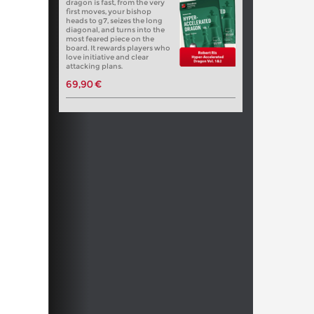
dragon is fast, from the very
first moves, your bishop
heads to g7, seizes the long
diagonal, and turns into the
most feared piece on the
board. It rewards players who
love initiative and clear
attacking plans.
69,90 €