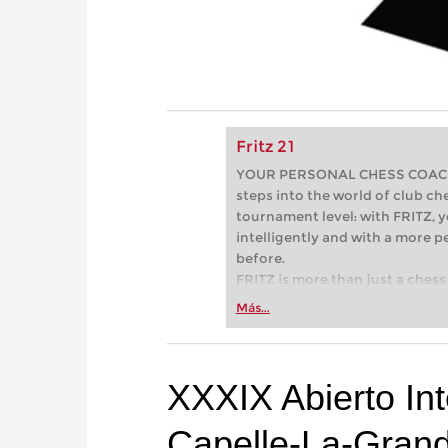
Fritz 21
YOUR PERSONAL CHESS COACH - 
steps into the world of club che
tournament level: with FRITZ, y
intelligently and with a more 
before.
FRITZ is more than just a chess 
Whether you’re taking your firs
Más...
or already playing at a tournam
more efficiently, intelligently
approach than ever before.
XXXIX Abierto Int
Capelle-La-Gran