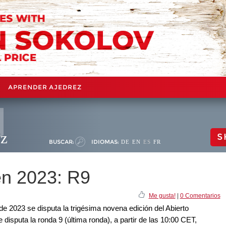
APRENDER AJEDREZ
ez
S
BUSCAR:
IDIOMAS:
DE
EN
ES
FR
en 2023: R9
Me gusta!
|
0 Comentarios
 de 2023 se disputa la trigésima novena edición del Abierto
disputa la ronda 9 (última ronda), a partir de las 10:00 CET,