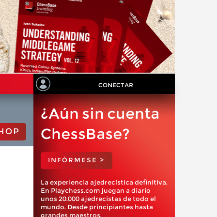
CONECTAR
¿Aún sin cuenta
ChessBase?
HOP
INFÓRMESE >
La experiencia ajedrecística definitiva.
En Playchess.com juegan a diario
unos 20.000 ajedrecistas de todo el
mundo. Desde principiantes hasta
grandes maestros.