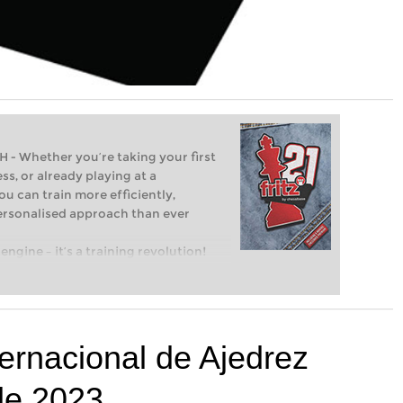
Whether you’re taking your first
ss, or already playing at a
ou can train more efficiently,
personalised approach than ever
engine – it’s a training revolution!
t steps into the world of club chess,
ent level: with FRITZ, you can train
 and with a more personalised
ernacional de Ajedrez
de 2023