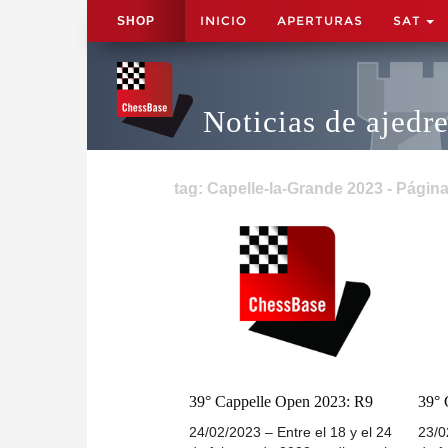
INICIO
APERTURAS
SAT
SHOP
Noticias de ajedr
tag: Capelle-la-Grande 2023 - Página
39° Cappelle Open 2023: R9
39° 
24/02/2023 – Entre el 18 y el 24
23/0