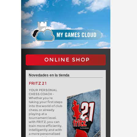
ONLINE SHOP
Novedades en la tienda
FRITZ 21
YOUR PERSONAL
CHESS COACH -
Whether you’re
taking your first steps
into the world of club
chess, or already
playing at a
tournament level:
with FRITZ, you can
train more efficiently,
intelligently and with
a more personalised