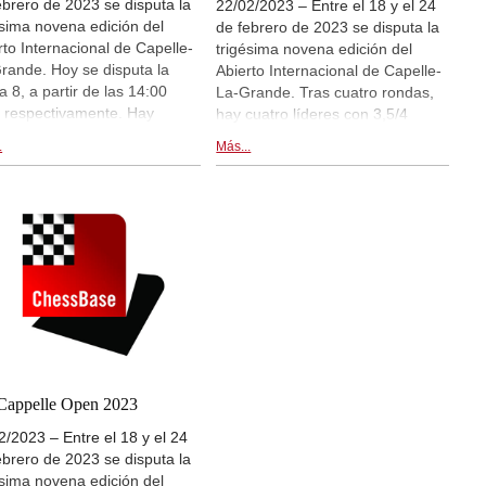
ebrero de 2023 se disputa la
22/02/2023 – Entre el 18 y el 24
ésima novena edición del
de febrero de 2023 se disputa la
rto Internacional de Capelle-
trigésima novena edición del
rande. Hoy se disputa la
Abierto Internacional de Capelle-
a 8, a partir de las 14:00
La-Grande. Tras cuatro rondas,
 respectivamente. Hay
hay cuatro líderes con 3,5/4
ansmisiones en directo de las
puntos: Fedorchuk, Bharathakoti,
.
Más...
idas en live.chessbase.com y
Kosakowsky y Sethuraman. Hoy
ro de esta notica.| Cartel del
se disputan las rondas 6 y 7,
rto de Cappelle-La-Grande
partir de las 09:00 y 16:00 CET,
3
respectivamente. Hay
retransmisiones en directo de las
partidas en live.chessbase.com y
dentro de esta notica.| Cartel del
Abierto de Cappelle-La-Grande
2023
Cappelle Open 2023
2/2023 – Entre el 18 y el 24
ebrero de 2023 se disputa la
ésima novena edición del