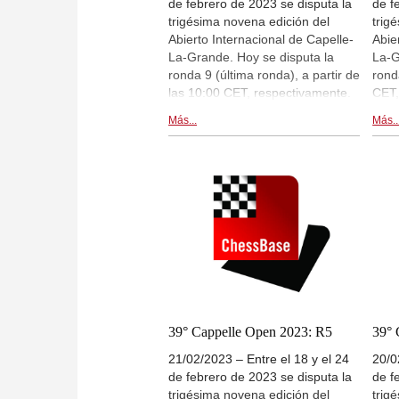
de febrero de 2023 se disputa la
de f
trigésima novena edición del
trig
Abierto Internacional de Capelle-
Abie
La-Grande. Hoy se disputa la
La-G
ronda 9 (última ronda), a partir de
rond
las 10:00 CET, respectivamente.
CET,
Hay retransmisiones en directo
retr
Más...
Más..
de las partidas en
part
live.chessbase.com y dentro de
dent
esta notica.| Cartel del Abierto de
Abie
Cappelle-La-Grande 2023
202
39° Cappelle Open 2023: R5
39° 
21/02/2023 – Entre el 18 y el 24
20/0
de febrero de 2023 se disputa la
de f
trigésima novena edición del
trig