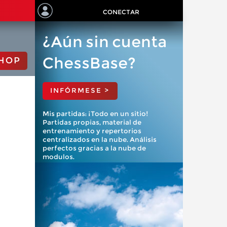
CONECTAR
¿Aún sin cuenta
ChessBase?
HOP
INFÓRMESE >
Mis partidas: ¡Todo en un sitio!
Partidas propias, material de
entrenamiento y repertorios
centralizados en la nube. Análisis
perfectos gracias a la nube de
modulos.