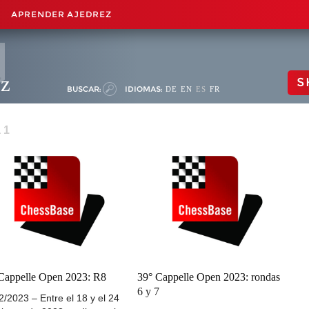
APRENDER AJEDREZ
ez
S
BUSCAR:
IDIOMAS:
DE
EN
ES
FR
 1
Cappelle Open 2023: R8
39° Cappelle Open 2023: rondas
6 y 7
2/2023 – Entre el 18 y el 24