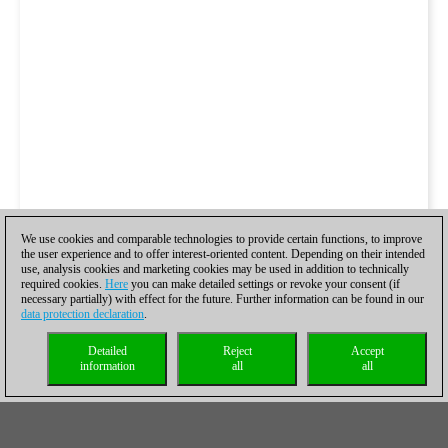
We use cookies and comparable technologies to provide certain functions, to improve
the user experience and to offer interest-oriented content. Depending on their intended
use, analysis cookies and marketing cookies may be used in addition to technically
required cookies.
Here
you can make detailed settings or revoke your consent (if
necessary partially) with effect for the future. Further information can be found in our
data protection declaration
.
Detailed
Reject
Accept
information
all
all