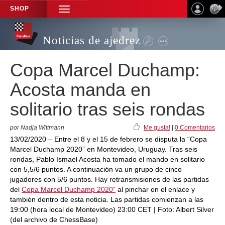
SHOP
TOGGLE
NAVIGATION
Noticias de ajedrez
Copa Marcel Duchamp:
Acosta manda en
solitario tras seis rondas
por Nadja Wittmann
Me gusta!
|
0 Comentarios
13/02/2020 – Entre el 8 y el 15 de febrero se disputa la “Copa
Marcel Duchamp 2020” en Montevideo, Uruguay. Tras seis
rondas, Pablo Ismael Acosta ha tomado el mando en solitario
con 5,5/6 puntos. A continuación va un grupo de cinco
jugadores con 5/6 puntos. Hay retransmisiones de las partidas
del
Copa Marcel Duchamp 2020"
al pinchar en el enlace y
también dentro de esta noticia. Las partidas comienzan a las
19:00 (hora local de Montevideo) 23:00 CET | Foto: Albert Silver
(del archivo de ChessBase)