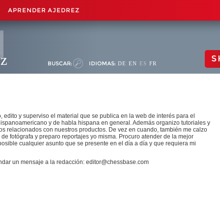
APRENDER AJEDREZ
ez
S
BUSCAR:
IDIOMAS:
DE
EN
ES
FR
 edito y superviso el material que se publica en la web de interés para el
hispanoamericano y de habla hispana en general. Además organizo tutoriales y
os relacionados con nuestros productos. De vez en cuando, también me calzo
s de fotógrafa y preparo reportajes yo misma. Procuro atender de la mejor
osible cualquier asunto que se presente en el día a día y que requiera mi
dar un mensaje a la redacción: editor@chessbase.com