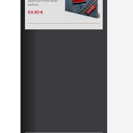
approach than ever
before.
69,90 €