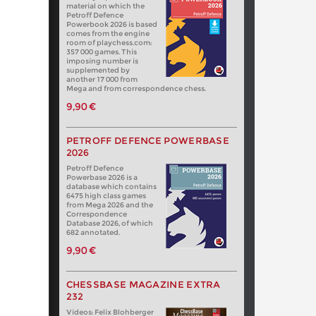
material on which the
Petroff Defence
Powerbook 2026 is based
comes from the engine
room of playchess.com:
357 000 games. This
imposing number is
supplemented by
another 17 000 from
Mega and from correspondence chess.
9,90 €
PETROFF DEFENCE POWERBASE
2026
Petroff Defence
Powerbase 2026 is a
database which contains
6475 high class games
from Mega 2026 and the
Correspondence
Database 2026, of which
682 annotated.
9,90 €
CHESSBASE MAGAZINE EXTRA
232
Videos: Felix Blohberger