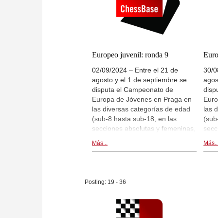
rond
decidida por los propios
16:3
ajedrecista. El comunicado de
Hay 
prensa por la Federación
en l
Portuguesa de Ajedrez, traducido
de e
al español y las partidas
resu
disponibles. | Imagen: Federação
Europeo juvenil: ronda 9
Euro
II M
Portuguesa de Xadrez
02/09/2024 – Entre el 21 de
30/0
agosto y el 1 de septiembre se
agos
disputa el Campeonato de
disp
Europa de Jóvenes en Praga en
Euro
las diversas categorías de edad
las 
(sub-8 hasta sub-18, en las
(sub
secciones absolutas y femeninas,
secc
respectivamente). Hay
resp
Más...
Más..
retransmisiones en directo de las
retr
partidas en live.chessbase.com y
part
dentro de esta noticia, a partir de
dent
las 15:00 CEST. Hoy se disputa la
las 
Posting: 19 - 36
ronda 9. | Fotos: Campeonato
rond
Europeo de Ajedrez Juvenil en
Euro
Praga
Pra