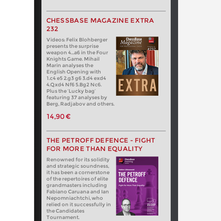
CHESSBASE MAGAZINE EXTRA
232
Videos: Felix Blohberger
presents the surprise
weapon 4…a6 in the Four
Knights Game. Mihail
Marin analyses the
English Opening with
1.c4 e5 2.g3 g6 3.d4 exd4
4.Qxd4 Nf6 5.Bg2 Nc6.
Plus the ‘Lucky bag’
featuring 37 analyses by
Berg, Radjabov and others.
14,90 €
THE PETROFF DEFENCE - FIGHT
FOR MORE THAN EQUALITY
Renowned for its solidity
and strategic soundness,
it has been a cornerstone
of the repertoires of elite
grandmasters including
Fabiano Caruana and Ian
Nepomniachtchi, who
relied on it successfully in
the Candidates
Tournament.