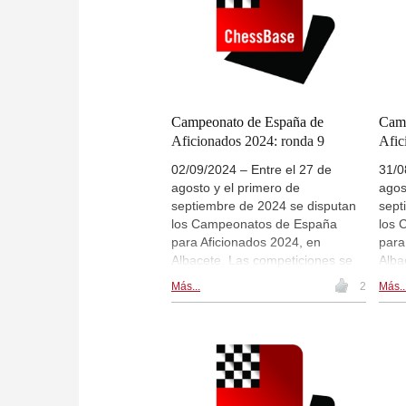
Campeonato de España de
Camp
Aficionados 2024: ronda 9
Afic
02/09/2024 – Entre el 27 de
31/0
agosto y el primero de
agos
septiembre de 2024 se disputan
sept
los Campeonatos de España
los 
para Aficionados 2024, en
para
Albacete. Las competiciones se
Alba
disputan en tres secciones de
disp
Más...
2
Más..
fuerza de juego: el tramo sub-
fuer
2300, el tramo sub-2000 y el
2300
tramo sub-1700. Hay
tram
retransmisiones en directo de las
retr
partidas en live.chessbase.com y
part
dentro de esta noticia. Hoy se
dent
disputa la ronda 9, a partir de las
disp