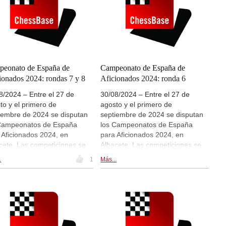
live.chessbase.com y dentro de
esta noticia. | Foto: Lazaro
Kokkalis
eonato de España de
Campeonato de España de
ionados 2024: rondas 7 y 8
Aficionados 2024: ronda 6
8/2024 – Entre el 27 de
30/08/2024 – Entre el 27 de
to y el primero de
agosto y el primero de
iembre de 2024 se disputan
septiembre de 2024 se disputan
Campeonatos de España
los Campeonatos de España
 Aficionados 2024, en
para Aficionados 2024, en
cete. Las competiciones se
Albacete. Las competiciones se
utan en tres secciones de
disputan en tres secciones de
.
1
Más...
za de juego: el tramo sub-
fuerza de juego: el tramo sub-
, el tramo sub-2000 y el
2300, el tramo sub-2000 y el
o sub-1700. Hay
tramo sub-1700. Hay
ansmisiones en directo de las
retransmisiones en directo de las
idas en live.chessbase.com y
partidas en live.chessbase.com y
ro de esta noticia. Hoy se
dentro de esta noticia. Hoy se
uta la rondas 7 y 8, a partir
disputa la ronda 6, a partir de las