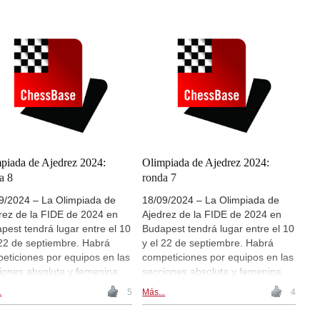
piada de Ajedrez 2024:
Olimpiada de Ajedrez 2024:
a 8
ronda 7
9/2024 – La Olimpiada de
18/09/2024 – La Olimpiada de
rez de la FIDE de 2024 en
Ajedrez de la FIDE de 2024 en
pest tendrá lugar entre el 10
Budapest tendrá lugar entre el 10
 22 de septiembre. Habrá
y el 22 de septiembre. Habrá
eticiones por equipos en las
competiciones por equipos en las
iones absoluta y femenina.
secciones absoluta y femenina.
a sección absoluta se han
En la sección absoluta se han
.
5
Más...
4
rito 197 equipos (98
inscrito 197 equipos (98
os/ronda -> 392 partidas
duelos/ronda -> 392 partidas