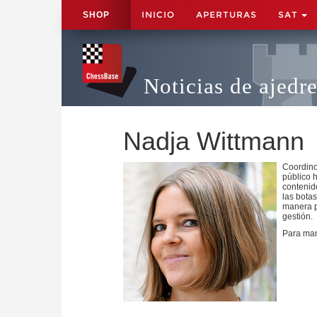
INICIO
APERTURAS
SAT
SHOP
Noticias de ajedr
Nadja Wittmann
Coordino,
público 
contenid
las bota
manera p
gestión.
Para man