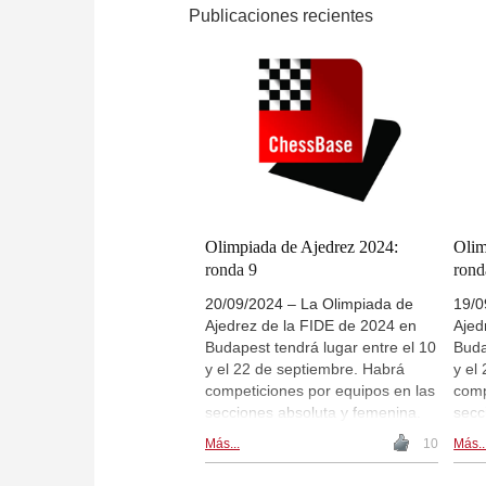
Publicaciones recientes
Olimpiada de Ajedrez 2024:
Olim
ronda 9
rond
20/09/2024 – La Olimpiada de
19/0
Ajedrez de la FIDE de 2024 en
Ajed
Budapest tendrá lugar entre el 10
Buda
y el 22 de septiembre. Habrá
y el
competiciones por equipos en las
comp
secciones absoluta y femenina.
secc
En la sección absoluta se han
En l
Más...
10
Más..
inscrito 197 equipos (98
insc
duelos/ronda -> 392 partidas
duel