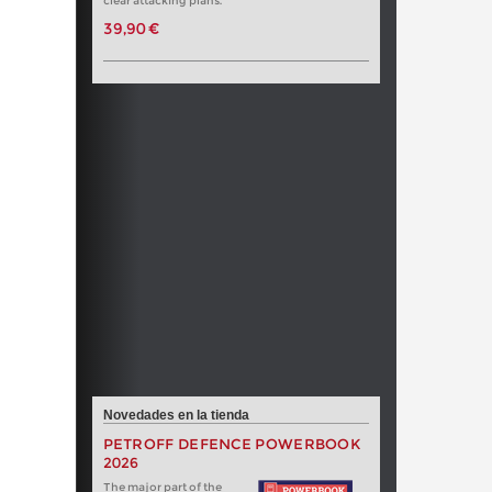
clear attacking plans.
39,90 €
Novedades en la tienda
PETROFF DEFENCE POWERBOOK
2026
The major part of the