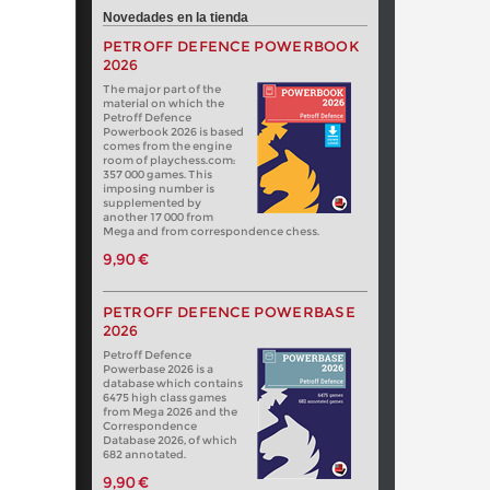
Novedades en la tienda
PETROFF DEFENCE POWERBOOK
2026
The major part of the
material on which the
Petroff Defence
Powerbook 2026 is based
comes from the engine
room of playchess.com:
357 000 games. This
imposing number is
supplemented by
another 17 000 from
Mega and from correspondence chess.
9,90 €
PETROFF DEFENCE POWERBASE
2026
Petroff Defence
Powerbase 2026 is a
database which contains
6475 high class games
from Mega 2026 and the
Correspondence
Database 2026, of which
682 annotated.
9,90 €