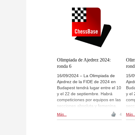
pero ronda) y en la sección
pero
femenina participarán 184
feme
equipos (92 duelos/ ronda -> 368
equi
partidas por ronda). Es decir que
part
habrá 760 partidas por ronda,
habr
con 190 duelos por ronda. Hay
con 
retransmisiones en directo de las
retr
partidas en live.chessbase.com y
part
dentro de esta noticia. Hoy se
dent
disputa la ronda 9, a partir de las
disp
Olimpiada de Ajedrez 2024:
Olim
15:00 CEST. | Foto: Patricia
15:0
ronda 6
rond
Claros Águilar
Clar
16/09/2024 – La Olimpiada de
15/0
Ajedrez de la FIDE de 2024 en
Ajed
Budapest tendrá lugar entre el 10
Buda
y el 22 de septiembre. Habrá
y el
competiciones por equipos en las
comp
secciones absoluta y femenina.
secc
En la sección absoluta se han
En l
Más...
4
Más..
inscrito 197 equipos (98
insc
duelos/ronda -> 392 partidas
duel
pero ronda) y en la sección
pero