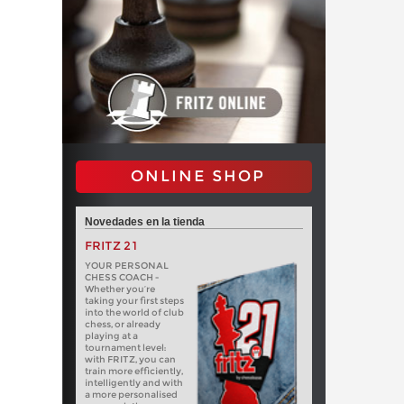
ONLINE SHOP
Novedades en la tienda
FRITZ 21
YOUR PERSONAL
CHESS COACH -
Whether you’re
taking your first steps
into the world of club
chess, or already
playing at a
tournament level:
with FRITZ, you can
train more efficiently,
intelligently and with
a more personalised