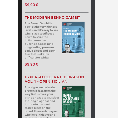
39,90 €
THE MODERN BENKO GAMBIT
The Benko Gambit is
back at the very highest
level - and it's easy to see
why. Black sacrifices a
pawn to seize the
initiative on the
queenside, obtaining
long-lasting pressure,
active pieces and open
files that make life
difficult for White.
39,90 €
HYPER-ACCELERATED DRAGON
VOL. 1 - OPEN SICILIAN
The Hyper-Accelerated
dragon is fast, from the
very first moves, your
bishop heads to g7, seizes
the long diagonal, and
turns into the most
feared piece on the
board. It rewards players
who love initiative and