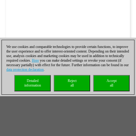
We use cookies and comparable technologies to provide certain functions, to improve
the user experience and to offer interest-oriented content. Depending on their intended
use, analysis cookies and marketing cookies may be used in addition to technically
required cookies.
Here
you can make detailed settings or revoke your consent (if
necessary partially) with effect for the future. Further information can be found in our
data protection declaration
.
Detailed
Reject
Accept
information
all
all