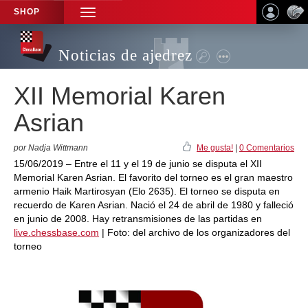
SHOP
TOGGLE
NAVIGATION
Noticias de ajedrez
XII Memorial Karen
Asrian
por Nadja Wittmann
Me gusta!
|
0 Comentarios
15/06/2019 – Entre el 11 y el 19 de junio se disputa el XII
Memorial Karen Asrian. El favorito del torneo es el gran maestro
armenio Haik Martirosyan (Elo 2635). El torneo se disputa en
recuerdo de Karen Asrian. Nació el 24 de abril de 1980 y falleció
en junio de 2008. Hay retransmisiones de las partidas en
live.chessbase.com
| Foto: del archivo de los organizadores del
torneo