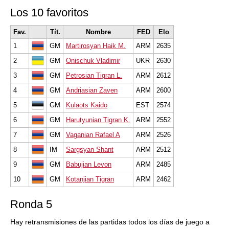
Los 10 favoritos
Fav.
Tít.
Nombre
FED
Elo
1
GM
Martirosyan Haik M.
ARM
2635
2
GM
Onischuk Vladimir
UKR
2630
3
GM
Petrosian Tigran L.
ARM
2612
4
GM
Andriasian Zaven
ARM
2600
5
GM
Kulaots Kaido
EST
2574
6
GM
Harutyunian Tigran K.
ARM
2552
7
GM
Vaganian Rafael A
ARM
2526
8
IM
Sargsyan Shant
ARM
2512
9
GM
Babujian Levon
ARM
2485
10
GM
Kotanjian Tigran
ARM
2462
Ronda 5
Hay retransmisiones de las partidas todos los días de juego a