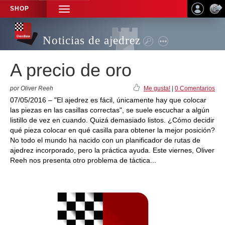
SHOP
TOGGLE
NAVIGATION
Noticias de ajedrez
A precio de oro
por Oliver Reeh
Me gusta!
|
0 Comentarios
07/05/2016 – "El ajedrez es fácil, únicamente hay que colocar
las piezas en las casillas correctas", se suele escuchar a algún
listillo de vez en cuando. Quizá demasiado listos. ¿Cómo decidir
qué pieza colocar en qué casilla para obtener la mejor posición?
No todo el mundo ha nacido con un planificador de rutas de
ajedrez incorporado, pero la práctica ayuda. Este viernes, Oliver
Reeh nos presenta otro problema de táctica...