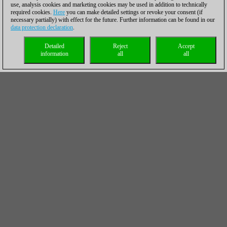
use, analysis cookies and marketing cookies may be used in addition to technically
required cookies.
Here
you can make detailed settings or revoke your consent (if
necessary partially) with effect for the future. Further information can be found in our
data protection declaration
.
Detailed
Reject
Accept
information
all
all