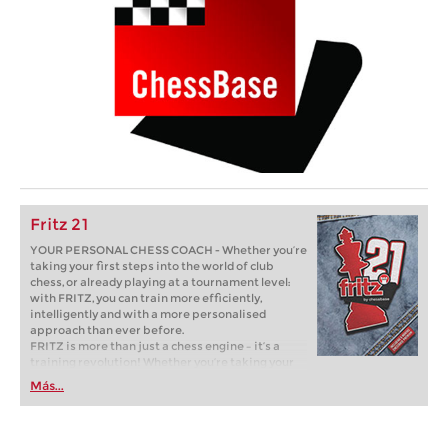
Fritz 21
YOUR PERSONAL CHESS COACH - Whether you’re
taking your first steps into the world of club
chess, or already playing at a tournament level:
with FRITZ, you can train more efficiently,
intelligently and with a more personalised
approach than ever before.
FRITZ is more than just a chess engine – it’s a
training revolution! Whether you’re taking your
first steps into the world of club chess, or already
Más...
playing at a tournament level: with FRITZ, you can
train more efficiently, intelligently and with a
more personalised approach than ever before.