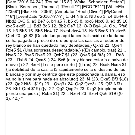
[Date "2016.04.24"] [Round "15.8"] [White "Schneider, Stefan"]
[Black "Beerdsen, Thomas"] [Result "*"] [ECO "E11"] [WhiteElo
"2359"] [BlackElo "2356"] [Annotator "Reeh,Oliver"] [PlyCount
"46"] [EventDate "2016.??.??"] 1. d4 Nf6 2. Nf3 e6 3. c4 Bb4+ 4.
Nbd2 O-O 5. a3 Be7 6. b4 a5 7. b5 c5 8. bxc6 Nxc6 9. e3 d5 10.
cxd5 exd5 11. Bd3 Bd6 12. Bb2 Qe7 13. O-O Bg4 14. Qb1 Rfe8
15. h3 Bh5 16. Bb5 Ne4 17. Nxe4 dxe4 18. Ne5 Bxe5 19. dxe5
Qh4 20. g3 $2 {Desde luego aquí la centralización de la dama
se ha pagado a precio de oro porque las casillas alrededor del
rey blanco se han quedado muy debilitadas.} Qxh3 21. Qxe4
Rxe5 $1 {Una sorpresa desagradable.} ({En cambio, tras} 21...
Nxe5 22. Bxe5 Rxe5 23. Qxb7 $1 (23. Qxe5 $4 Bf3) 23... Rd8
(23... Rxb5 24. Qxa8+) 24. Bc6 {el rey blanco estaría a salvo de
nuevo.}) 22. Bxc6 {Triste pero cierto.} ({Tras} 22. Bxe5 Nxe5 $1
{la debilidad de la casilla f3 rápidamente sella el destino de las
blancas y por muy céntrica que esté posicionada la dama, eso
ya no le sirve para nada en absoluto:} 23. f4 (23. Qxe5 Bf3 $18)
(23. Qg2 Nf3+ $19) 23... Qxg3+ 24. Qg2 Qxe3+ 25. Qf2 Nf3+
26. Kh1 Qe4 $19) ({y} 22. Qg2 Qxg2+ 23. Kxg2 {simplemente
pierde una pieza:} Rxb5 $1) 22... Rxe4 23. Bxe4 Qe6 $19 {(0-
1), 42.} *