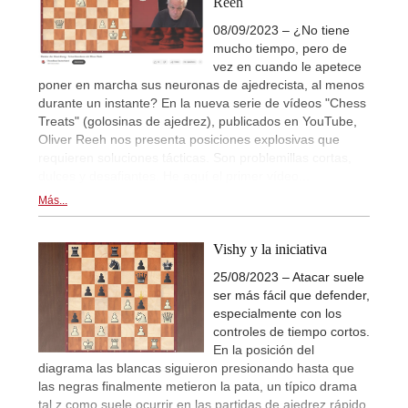
Reeh
08/09/2023 – ¿No tiene
mucho tiempo, pero de
vez en cuando le apetece
poner en marcha sus neuronas de ajedrecista, al menos
durante un instante? En la nueva serie de vídeos "Chess
Treats" (golosinas de ajedrez), publicados en YouTube,
Oliver Reeh nos presenta posiciones explosivas que
requieren soluciones tácticas. Son problemillas cortas,
dulces y desafiantes. He aquí el primer vídeo...
Más...
Vishy y la iniciativa
25/08/2023 – Atacar suele
ser más fácil que defender,
especialmente con los
controles de tiempo cortos.
En la posición del
diagrama las blancas siguieron presionando hasta que
las negras finalmente metieron la pata, un típico drama
tal z como suele ocurrir en las partidas de ajedrez rápido