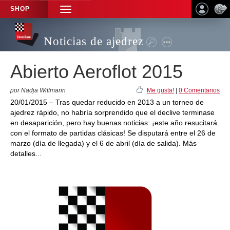
SHOP
TOGGLE
NAVIGATION
Noticias de ajedrez
Abierto Aeroflot 2015
por Nadja Wittmann
Me gusta!
|
0 Comentarios
20/01/2015 – Tras quedar reducido en 2013 a un torneo de
ajedrez rápido, no habría sorprendido que el declive terminase
en desaparición, pero hay buenas noticias: ¡este año resucitará
con el formato de partidas clásicas! Se disputará entre el 26 de
marzo (día de llegada) y el 6 de abril (día de salida). Más
detalles...