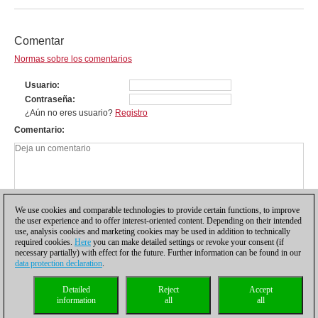
Comentar
Normas sobre los comentarios
Usuario
Contraseña
¿Aún no eres usuario?
Registro
Comentario
We use cookies and comparable technologies to provide certain functions, to improve
the user experience and to offer interest-oriented content. Depending on their intended
use, analysis cookies and marketing cookies may be used in addition to technically
required cookies.
Here
you can make detailed settings or revoke your consent (if
necessary partially) with effect for the future. Further information can be found in our
data protection declaration
.
Política de privacidad
|
Pie de imprenta
|
Para contactar
|
Cookies Management
|
Detailed
Reject
Accept
Licencias
|
Compliance Hotline
|
Inicio
information
all
all
© 2017 ChessBase GmbH | Osterbekstraße 90a | 22083 Hamburgo | Alemania