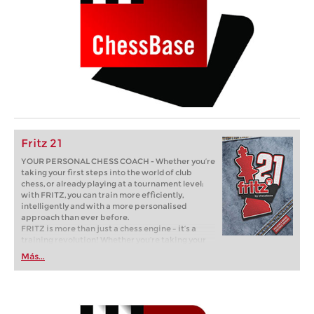
Fritz 21
YOUR PERSONAL CHESS COACH - Whether you’re
taking your first steps into the world of club
chess, or already playing at a tournament level:
with FRITZ, you can train more efficiently,
intelligently and with a more personalised
approach than ever before.
FRITZ is more than just a chess engine – it’s a
training revolution! Whether you’re taking your
first steps into the world of club chess, or already
Más...
playing at a tournament level: with FRITZ, you can
train more efficiently, intelligently and with a
more personalised approach than ever before.