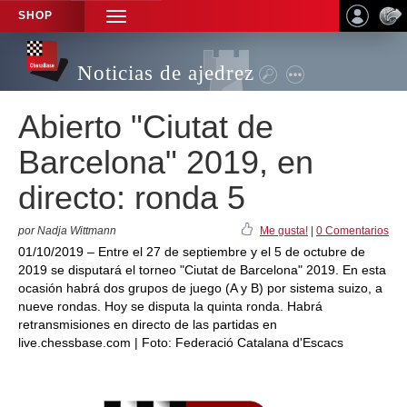
SHOP
TOGGLE
NAVIGATION
Noticias de ajedrez
Abierto "Ciutat de
Barcelona" 2019, en
directo: ronda 5
por Nadja Wittmann
Me gusta!
|
0 Comentarios
01/10/2019 – Entre el 27 de septiembre y el 5 de octubre de
2019 se disputará el torneo "Ciutat de Barcelona" 2019. En esta
ocasión habrá dos grupos de juego (A y B) por sistema suizo, a
nueve rondas. Hoy se disputa la quinta ronda. Habrá
retransmisiones en directo de las partidas en
live.chessbase.com | Foto: Federació Catalana d'Escacs