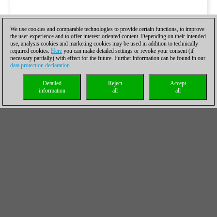
We use cookies and comparable technologies to provide certain functions, to improve
the user experience and to offer interest-oriented content. Depending on their intended
use, analysis cookies and marketing cookies may be used in addition to technically
required cookies.
Here
you can make detailed settings or revoke your consent (if
necessary partially) with effect for the future. Further information can be found in our
data protection declaration
.
Detailed
Reject
Accept
information
all
all