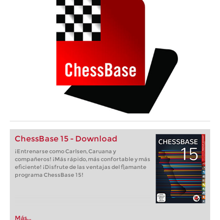
ChessBase 15 - Download
¡Entrenarse como Carlsen, Caruana y
compañeros! ¡Más rápido, más confortable y más
eficiente! ¡Disfrute de las ventajas del flamante
programa ChessBase 15!
Más...