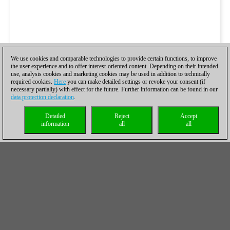
We use cookies and comparable technologies to provide certain functions, to improve
the user experience and to offer interest-oriented content. Depending on their intended
use, analysis cookies and marketing cookies may be used in addition to technically
required cookies.
Here
you can make detailed settings or revoke your consent (if
necessary partially) with effect for the future. Further information can be found in our
data protection declaration
.
Detailed
Reject
Accept
information
all
all