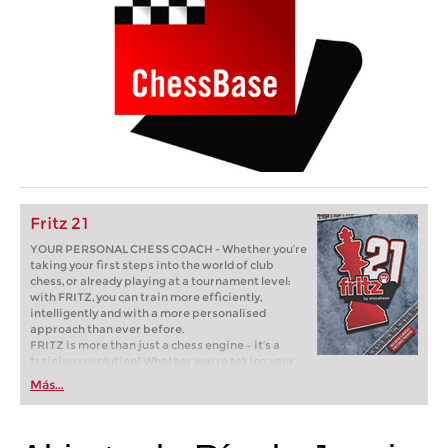
Fritz 21
YOUR PERSONAL CHESS COACH - Whether you’re
taking your first steps into the world of club
chess, or already playing at a tournament level:
with FRITZ, you can train more efficiently,
intelligently and with a more personalised
approach than ever before.
FRITZ is more than just a chess engine – it’s a
training revolution! Whether you’re taking your
first steps into the world of club chess, or already
Más...
playing at a tournament level: with FRITZ, you can
train more efficiently, intelligently and with a
more personalised approach than ever before.