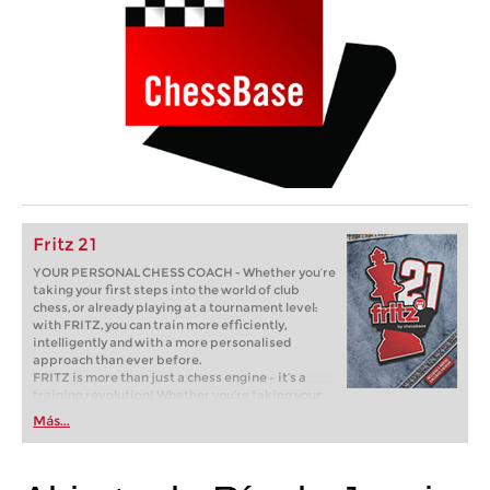
Fritz 21
YOUR PERSONAL CHESS COACH - Whether you’re
taking your first steps into the world of club
chess, or already playing at a tournament level:
with FRITZ, you can train more efficiently,
intelligently and with a more personalised
approach than ever before.
FRITZ is more than just a chess engine – it’s a
training revolution! Whether you’re taking your
first steps into the world of club chess, or already
Más...
playing at a tournament level: with FRITZ, you can
train more efficiently, intelligently and with a
more personalised approach than ever before.