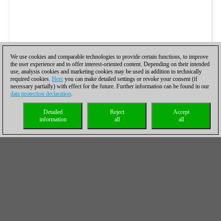
We use cookies and comparable technologies to provide certain functions, to improve
the user experience and to offer interest-oriented content. Depending on their intended
use, analysis cookies and marketing cookies may be used in addition to technically
required cookies.
Here
you can make detailed settings or revoke your consent (if
necessary partially) with effect for the future. Further information can be found in our
data protection declaration
.
Detailed
Reject
Accept
information
all
all