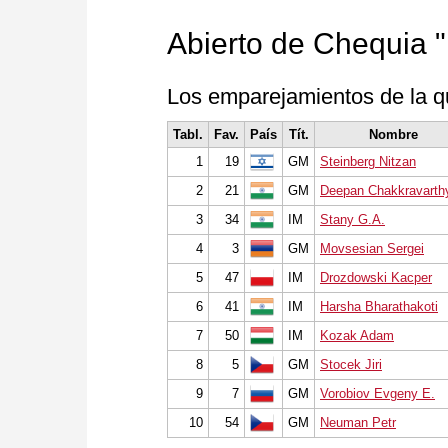
Abierto de Chequia 
Los emparejamientos de la q
Tabl.
Fav.
País
Tít.
Nombre
1
19
GM
Steinberg Nitzan
2
21
GM
Deepan Chakkravarthy
3
34
IM
Stany G.A.
4
3
GM
Movsesian Sergei
5
47
IM
Drozdowski Kacper
6
41
IM
Harsha Bharathakoti
7
50
IM
Kozak Adam
8
5
GM
Stocek Jiri
9
7
GM
Vorobiov Evgeny E.
10
54
GM
Neuman Petr