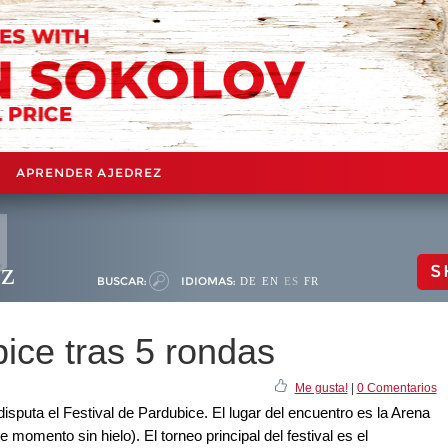
APRENDER AJEDREZ
ez
S
BUSCAR:
IDIOMAS:
DE
EN
ES
FR
ice tras 5 rondas
Me gusta!
|
0 Comentarios
 disputa el Festival de Pardubice. El lugar del encuentro es la Arena
omento sin hielo). El torneo principal del festival es el