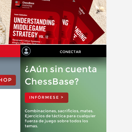
CONECTAR
¿Aún sin cuenta
ChessBase?
HOP
INFÓRMESE >
Combinaciones, sacrificios, mates.
Ejercicios de táctica para cualquier
fuerza de juego sobre todos los
temas.