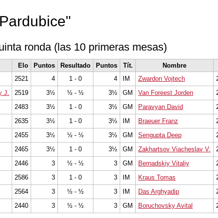
"Pardubice"
uinta ronda (las 10 primeras mesas)
Elo
Puntos
Resultado
Puntos
Tít.
Nombre
2521
4
1 - 0
4
IM
Zwardon Vojtech
 J.
2519
3½
½ - ½
3½
GM
Van Foreest Jorden
2483
3½
1 - 0
3½
GM
Paravyan David
2635
3½
1 - 0
3½
IM
Braeuer Franz
2455
3½
½ - ½
3½
GM
Sengupta Deep
2465
3½
1 - 0
3½
GM
Zakhartsov Viacheslav V.
2446
3
½ - ½
3
GM
Bernadskiy Vitaliy
2586
3
1 - 0
3
IM
Kraus Tomas
2564
3
½ - ½
3
IM
Das Arghyadip
2440
3
½ - ½
3
GM
Boruchovsky Avital