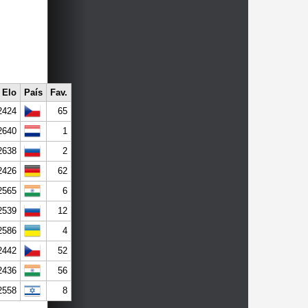
Elo
País
Fav.
2424
65
2640
1
2638
2
2426
62
2565
6
2539
12
2586
4
2442
52
2436
56
2558
8