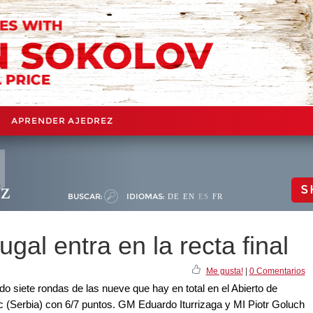
APRENDER AJEDREZ
ez
S
BUSCAR:
IDIOMAS:
DE
EN
ES
FR
ugal entra en la recta final
Me gusta!
|
0 Comentarios
o siete rondas de las nueve que hay en total en el Abierto de
c (Serbia) con 6/7 puntos. GM Eduardo Iturrizaga y MI Piotr Goluch