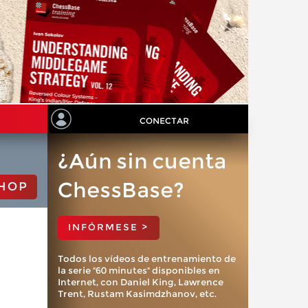
CONECTAR
¿Aún sin cuenta
ChessBase?
HOP
INFÓRMESE >
Todos los vídeos de entrenamiento de
la serie "60 minutes" disponibles en
Internet, con Daniel King, Lawrence
Trent, Rustam Kasimdzhanov, etc.