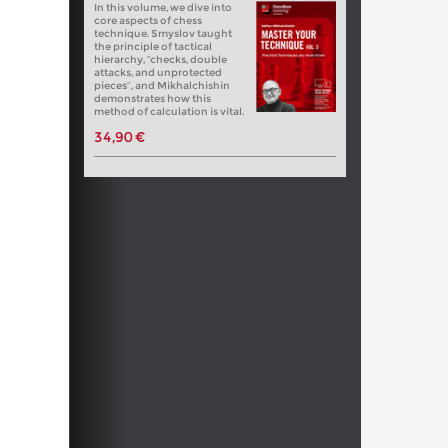
In this volume, we dive into
core aspects of chess
technique. Smyslov taught
the principle of tactical
hierarchy, “checks, double
attacks, and unprotected
pieces”, and Mikhalchishin
demonstrates how this
method of calculation is vital.
34,90 €