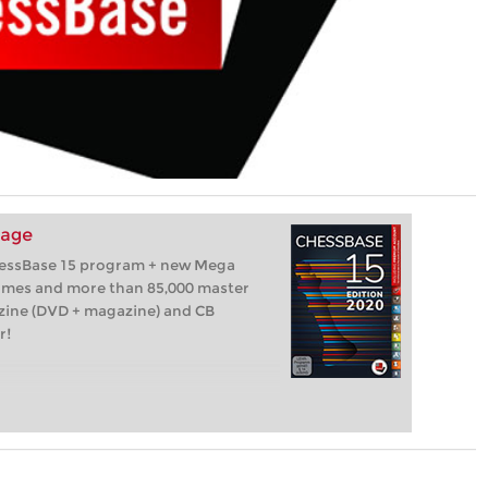
kage
hessBase 15 program + new Mega
games and more than 85,000 master
zine (DVD + magazine) and CB
r!