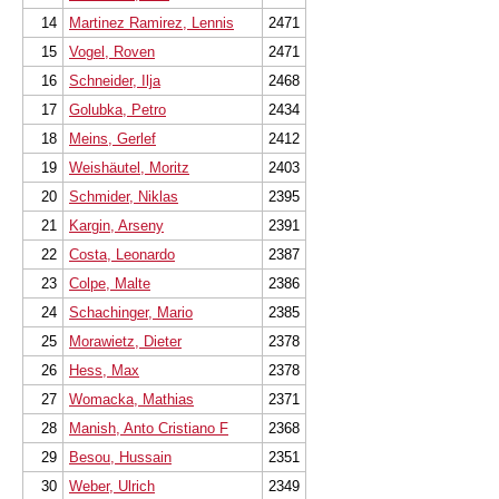
14
Martinez Ramirez, Lennis
2471
15
Vogel, Roven
2471
16
Schneider, Ilja
2468
17
Golubka, Petro
2434
18
Meins, Gerlef
2412
19
Weishäutel, Moritz
2403
20
Schmider, Niklas
2395
21
Kargin, Arseny
2391
22
Costa, Leonardo
2387
23
Colpe, Malte
2386
24
Schachinger, Mario
2385
25
Morawietz, Dieter
2378
26
Hess, Max
2378
27
Womacka, Mathias
2371
28
Manish, Anto Cristiano F
2368
29
Besou, Hussain
2351
30
Weber, Ulrich
2349