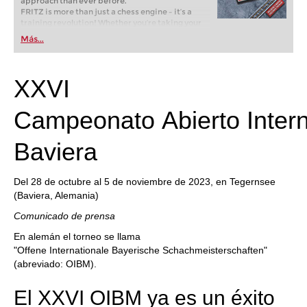
approach than ever before.
FRITZ is more than just a chess engine – it’s a
training revolution! Whether you’re taking your
first steps into the world of club chess, or already
Más...
playing at a tournament level: with FRITZ, you can
train more efficiently, intelligently and with a
more personalised approach than ever before.
XXVI
Campeonato Abierto Intern
Baviera
Del 28 de octubre al 5 de noviembre de 2023, en Tegernsee
(Baviera, Alemania)
Comunicado de prensa
En alemán el torneo se llama
"Offene Internationale Bayerische Schachmeisterschaften"
(abreviado: OIBM).
El XXVI OIBM ya es un éxito