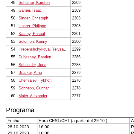
48
Schuster, Karsten
2309
49
Garner, Isaac
2309
50
Singer, Christoph
2303
51
Linster, Philippe
2303
52
Karsay, Pascal
2301
53
Solomon, Kenny
2300
54
Hrebenshchykova, Yelyzaveta
2299
55
Dubessay, Bastien
2286
56
Schneider, Jana
2285
57
Bracker, Arne
2279
58
Cherniaiev, Tykhon
2278
59
Schnepp, Gunnar
2278
60
Maier, Alexander
2277
Programa
Fecha
Hora CEST/CET (a partir del 29.10.)
A
28.10.2023
16:00
R
29.10.2023
16:00
R