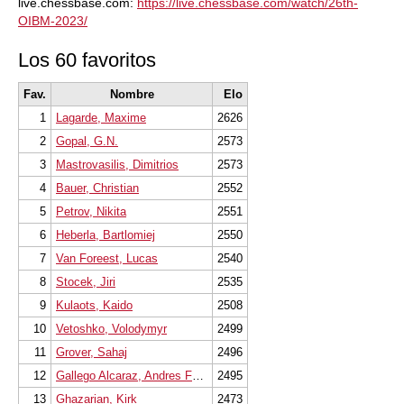
live.chessbase.com:
https://live.chessbase.com/watch/26th-
OIBM-2023/
Los 60 favoritos
Fav.
Nombre
Elo
1
Lagarde, Maxime
2626
2
Gopal, G.N.
2573
3
Mastrovasilis, Dimitrios
2573
4
Bauer, Christian
2552
5
Petrov, Nikita
2551
6
Heberla, Bartlomiej
2550
7
Van Foreest, Lucas
2540
8
Stocek, Jiri
2535
9
Kulaots, Kaido
2508
10
Vetoshko, Volodymyr
2499
11
Grover, Sahaj
2496
12
Gallego Alcaraz, Andres Felipe
2495
13
Ghazarian, Kirk
2473