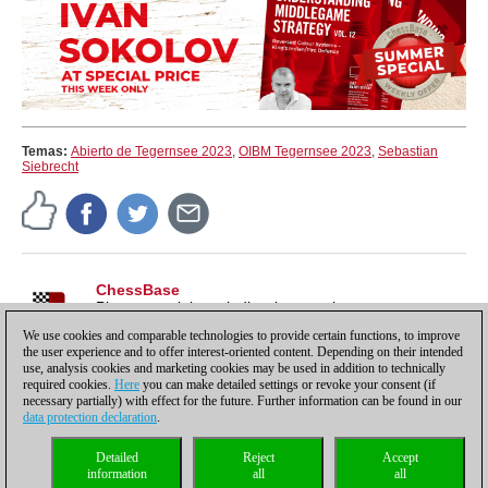
Temas:
Abierto de Tegernsee 2023
,
OIBM Tegernsee 2023
,
Sebastian
Siebrecht
ChessBase
Pistas, tutoriales e indicaciones sobre nuestros
productos, para sacarles todo el partido y más.
We use cookies and comparable technologies to provide certain functions, to improve
the user experience and to offer interest-oriented content. Depending on their intended
use, analysis cookies and marketing cookies may be used in addition to technically
required cookies.
Here
you can make detailed settings or revoke your consent (if
necessary partially) with effect for the future. Further information can be found in our
data protection declaration
.
Política de privacidad
|
Pie de imprenta
|
Para contactar
|
Cookies Management
|
Detailed
Reject
Accept
Licencias
|
Compliance Hotline
|
Inicio
information
all
all
© 2017 ChessBase GmbH | Osterbekstraße 90a | 22083 Hamburgo | Alemania