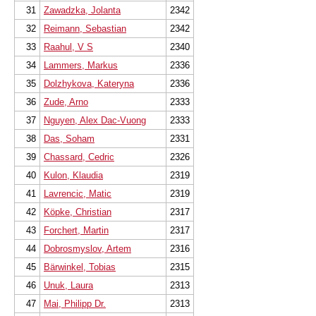
31
Zawadzka, Jolanta
2342
32
Reimann, Sebastian
2342
33
Raahul, V S
2340
34
Lammers, Markus
2336
35
Dolzhykova, Kateryna
2336
36
Zude, Arno
2333
37
Nguyen, Alex Dac-Vuong
2333
38
Das, Soham
2331
39
Chassard, Cedric
2326
40
Kulon, Klaudia
2319
41
Lavrencic, Matic
2319
42
Köpke, Christian
2317
43
Forchert, Martin
2317
44
Dobrosmyslov, Artem
2316
45
Bärwinkel, Tobias
2315
46
Unuk, Laura
2313
47
Mai, Philipp Dr.
2313