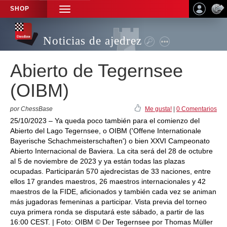
SHOP
TOGGLE
NAVIGATION
Noticias de ajedrez
Abierto de Tegernsee
(OIBM)
por ChessBase
Me gusta!
|
0 Comentarios
25/10/2023 – Ya queda poco también para el comienzo del
Abierto del Lago Tegernsee, o OIBM ('Offene Internationale
Bayerische Schachmeisterschaften') o bien XXVI Campeonato
Abierto Internacional de Baviera. La cita será del 28 de octubre
al 5 de noviembre de 2023 y ya están todas las plazas
ocupadas. Participarán 570 ajedrecistas de 33 naciones, entre
ellos 17 grandes maestros, 26 maestros internacionales y 42
maestros de la FIDE, aficionados y también cada vez se animan
más jugadoras femeninas a participar. Vista previa del torneo
cuya primera ronda se disputará este sábado, a partir de las
16:00 CEST. | Foto: OIBM © Der Tegernsee por Thomas Müller