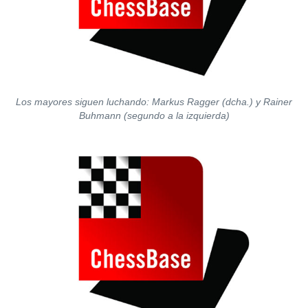
Los mayores siguen luchando: Markus Ragger (dcha.) y Rainer
Buhmann (segundo a la izquierda)