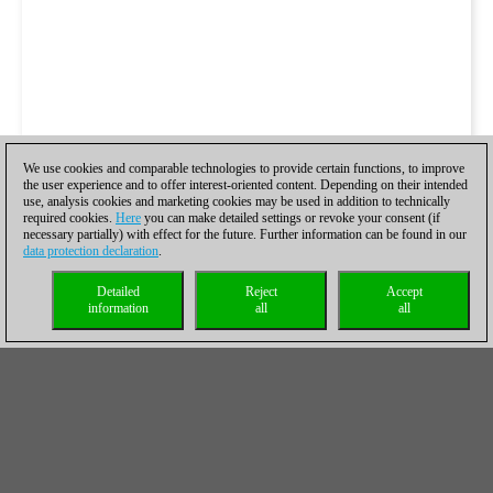
We use cookies and comparable technologies to provide certain functions, to improve
the user experience and to offer interest-oriented content. Depending on their intended
use, analysis cookies and marketing cookies may be used in addition to technically
required cookies.
Here
you can make detailed settings or revoke your consent (if
necessary partially) with effect for the future. Further information can be found in our
data protection declaration
.
Detailed
Reject
Accept
information
all
all