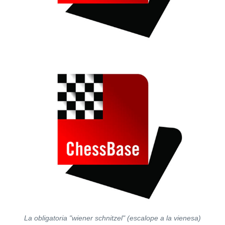
La obligatoria "wiener schnitzel" (escalope a la vienesa)