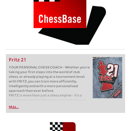
Fritz 21
YOUR PERSONAL CHESS COACH - Whether you’re
taking your first steps into the world of club
chess, or already playing at a tournament level:
with FRITZ, you can train more efficiently,
intelligently and with a more personalised
approach than ever before.
FRITZ is more than just a chess engine – it’s a
training revolution! Whether you’re taking your
first steps into the world of club chess, or already
Más...
playing at a tournament level: with FRITZ, you can
train more efficiently, intelligently and with a
more personalised approach than ever before.