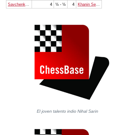
Savchenko Boris
4
½ - ½
4
Khanin Semen
El joven talento indio Nihal Sarin