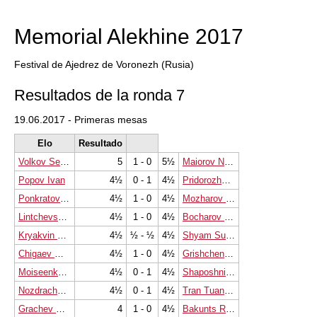
Memorial Alekhine 2017
Festival de Ajedrez de Voronezh (Rusia)
Resultados de la ronda 7
19.06.2017 - Primeras mesas
Elo
Resultado
Volkov Sergey
5
1 - 0
5½
Maiorov Nikita
Popov Ivan
4½
0 - 1
4½
Pridorozhni Aleksei
Ponkratov Pavel
4½
1 - 0
4½
Mozharov Mikhail
Lintchevski Daniil
4½
1 - 0
4½
Bocharov Dmitry
Kryakvin Dmitry
4½
½ - ½
4½
Shyam Sundar M.
Chigaev Maksim
4½
1 - 0
4½
Grishchenko Sergey
Moiseenko Vadim
4½
0 - 1
4½
Shaposhnikov Evgeny
Nozdrachev Leonid
4½
0 - 1
4½
Tran Tuan Minh
Grachev Boris
4
1 - 0
4½
Bakunts Rafael