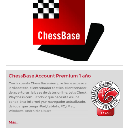
ChessBase Account Premium 1 año
Con la cuenta ChessBase siempre tiene acceso a
la videoteca, el entrenador táctico, el entrenador
de aperturas, la base de datos online, Let’s Check,
Playchess.com... ¡Todo lo que necesita es una
conexión a Internet y un navegador actualizado,
da igual que tenga iPad, tableta, PC, iMac,
Windows, Android o Linux!
Más...