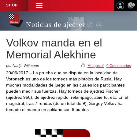
SHOP
TOGGLE
NAVIGATION
Noticias de ajedrez
Volkov manda en el
Memorial Alekhine
por Nadja Wittmann
Me gusta!
|
0 Comentarios
20/06/2017 – La prueba que se disputa en la localidad de
Voronezh es uno de los torneos más pintojos de Rusia. Hay
muchas modalidades de juego en las cuales los participantes
pueden medir sus fuerzas. Hay torneos de ajedrez Fischer
(ajedrez 960), de ajedrez rápido, relámpago, abierto, etc. En el
magistral, tras 7 rondas (de un total de 9), Sergey Volkov ha
tomado el mando en solitario con 6 puntos.