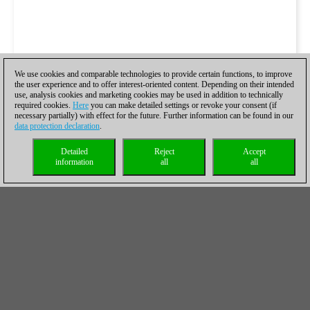
We use cookies and comparable technologies to provide certain functions, to improve
the user experience and to offer interest-oriented content. Depending on their intended
use, analysis cookies and marketing cookies may be used in addition to technically
required cookies.
Here
you can make detailed settings or revoke your consent (if
necessary partially) with effect for the future. Further information can be found in our
data protection declaration
.
Detailed
Reject
Accept
information
all
all