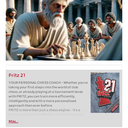
Fritz 21
YOUR PERSONAL CHESS COACH - Whether you’re
taking your first steps into the world of club
chess, or already playing at a tournament level:
with FRITZ, you can train more efficiently,
intelligently and with a more personalised
approach than ever before.
FRITZ is more than just a chess engine – it’s a
training revolution! Whether you’re taking your
first steps into the world of club chess, or already
Más...
playing at a tournament level: with FRITZ, you can