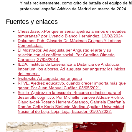
Y más recientemente, como grito de batalla del equipo de fú
profesional español Atlético de Madrid en marzo de 2024.
Fuentes y enlaces
ChessBase. ¿Por qué enseñar ajedrez a niños en edades
tempranas? por Uvencio Blanco Hernández, 13/02/2024
Dokumen.Pub. Glosario De Máximas Griegas Y Latinas
Comentadas.
El Mostrador. Ad Augusta per Angusta: el arte y su
relación con el conflicto social. Por Carolina Olmedo
Carrasco, 27/05/2014.
IEDA. Instituto de Enseñanza a Distancia de Andalucía.
Imperium: los albores. Ad augusta per angusta: los inicios
del Imperio.
frwiki.wiki. Ad augusta per angusta
RTVE. Ajedrez educativo, cuando crecer importa más que
ganar. Por Juan Manuel Cuéllar, 03/05/2021.
Scielo. Ajedrez en la escuela. Recurso didáctico para el
desarrollo cognitivo. Por Michellé Ivanova Aldeán-Riofrío,
Claudia-del-Rosario Herrera-Sarango, Gabriela Estefanía
Román-Celi y Karla Stefanie Medina-Aguilar. Universidad
Nacional de Loja, Loja, Loja, Ecuador. 01/07/2022.