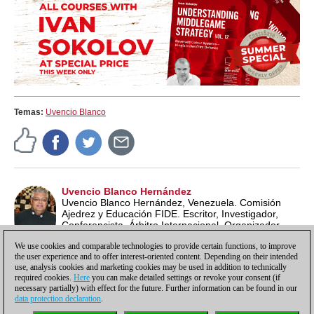
Temas:
Uvencio Blanco
Uvencio Blanco Hernández
Uvencio Blanco Hernández, Venezuela. Comisión
Ajedrez y Educación FIDE. Escritor, Investigador,
Conferencista, Árbitro Internacional, Organizador
Internacional, Entrenador, Profesor de Ajedrez ECU y
We use cookies and comparable technologies to provide certain functions, to improve
Lead School Instructor FIDE.
the user experience and to offer interest-oriented content. Depending on their intended
use, analysis cookies and marketing cookies may be used in addition to technically
required cookies.
Here
you can make detailed settings or revoke your consent (if
necessary partially) with effect for the future. Further information can be found in our
data protection declaration
.