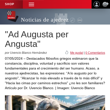
SHOP
TOGGLE
NAVIGATION
Noticias de ajedrez
"Ad Augusta per
Angusta"
por Uvencio Blanco Hernández
Me gusta!
|
0 Comentarios
07/05/2024 – Destacados filósofos griegos estimaron que la
constancia, disciplina, voluntad y sacrificio son valores
fundamentales para el crecimiento del ser humano. Acaso, a
nuestros ajedrecistas, las expresiones: “A lo augusto por lo
angosto", “Alcanzar lo más elevado a través de lo más difícil" y
"Hacia las cimas por caminos estrechos" ¿no les son familiares?
Artículo por Dr. Uvencio Blanco. | Imagen: Uvencio Blanco