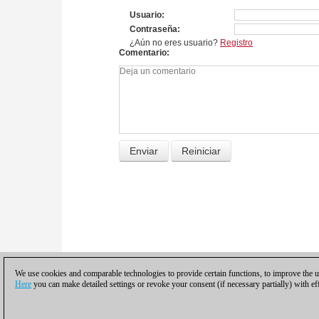
Usuario
Contraseña
¿Aún no eres usuario?
Registro
Comentario
We use cookies and comparable technologies to provide certain functions, to improve the us
Here
you can make detailed settings or revoke your consent (if necessary partially) with ef
Política de privacidad
|
Pie de imprenta
|
Pa