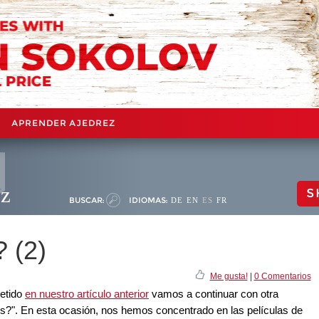
APRENDER AJEDREZ
ez
S
BUSCAR:
IDIOMAS:
DE
EN
ES
FR
 (2)
Me gusta!
|
0 Comentarios
etido
en nuestro artículo anterior
vamos a continuar con otra
es?". En esta ocasión, nos hemos concentrado en las películas de