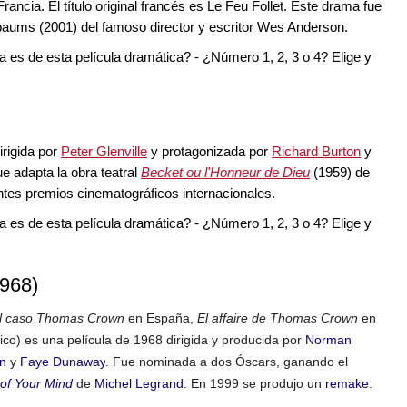
ancia. El título original francés es Le Feu Follet. Este drama fue
nbaums (2001) del famoso director y escritor Wes Anderson.
ula es de esta película dramática? - ¿Número 1, 2, 3 o 4? Elige y
irigida por
Peter Glenville
y protagonizada por
Richard Burton
y
ue adapta la obra teatral
Becket ou l'Honneur de Dieu
(1959) de
tes premios cinematográficos internacionales.
ula es de esta película dramática? - ¿Número 1, 2, 3 o 4? Elige y
968)
l caso Thomas Crown
en España,
El affaire de Thomas Crown
en
co) es una película de 1968 dirigida y producida por
Norman
n
y
Faye Dunaway
. Fue nominada a dos Óscars, ganando el
 of Your Mind
de
Michel Legrand
. En 1999 se produjo un
remake
.