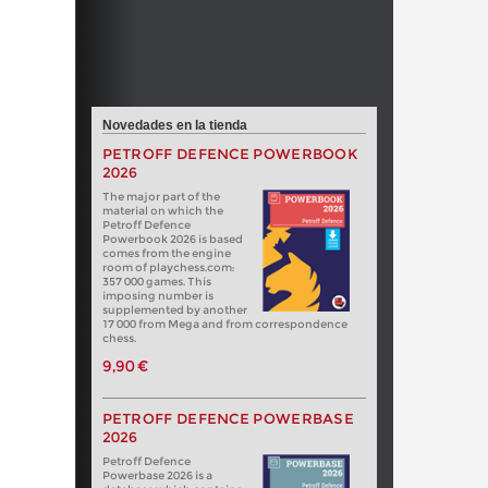
Novedades en la tienda
PETROFF DEFENCE POWERBOOK
2026
The major part of the
material on which the
Petroff Defence
Powerbook 2026 is based
comes from the engine
room of playchess.com:
357 000 games. This
imposing number is
supplemented by another
17 000 from Mega and from correspondence
chess.
9,90 €
PETROFF DEFENCE POWERBASE
2026
Petroff Defence
Powerbase 2026 is a