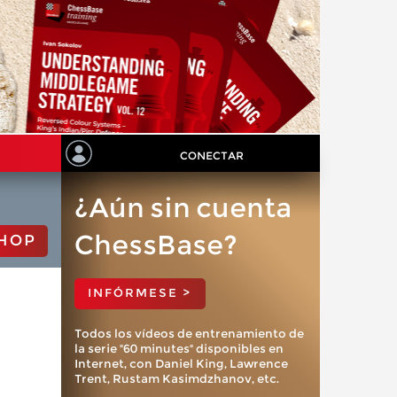
CONECTAR
¿Aún sin cuenta
ChessBase?
HOP
INFÓRMESE >
Todos los vídeos de entrenamiento de
la serie "60 minutes" disponibles en
Internet, con Daniel King, Lawrence
Trent, Rustam Kasimdzhanov, etc.