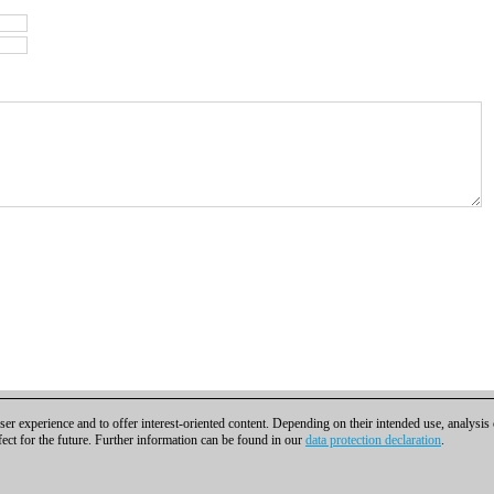
er experience and to offer interest-oriented content. Depending on their intended use, analysis
fect for the future. Further information can be found in our
data protection declaration
.
ra contactar
|
Cookies Management
|
Licencias
|
Compliance Hotline
|
Inicio