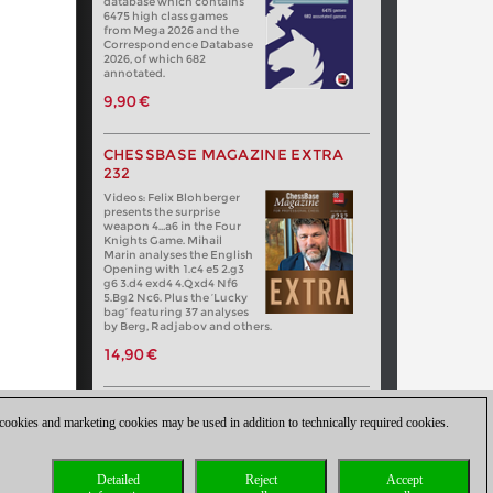
database which contains
6475 high class games
from Mega 2026 and the
Correspondence Database
2026, of which 682
annotated.
9,90 €
CHESSBASE MAGAZINE EXTRA
232
Videos: Felix Blohberger
presents the surprise
weapon 4…a6 in the Four
Knights Game. Mihail
Marin analyses the English
Opening with 1.c4 e5 2.g3
g6 3.d4 exd4 4.Qxd4 Nf6
5.Bg2 Nc6. Plus the ‘Lucky
bag’ featuring 37 analyses
by Berg, Radjabov and others.
14,90 €
 cookies and marketing cookies may be used in addition to technically required cookies.
Detailed
Reject
Accept