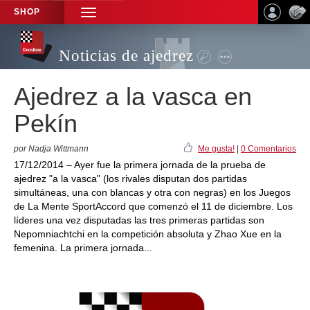
SHOP
TOGGLE
NAVIGATION
Noticias de ajedrez
Ajedrez a la vasca en
Pekín
por Nadja Wittmann
Me gusta!
|
0 Comentarios
17/12/2014 – Ayer fue la primera jornada de la prueba de
ajedrez "a la vasca" (los rivales disputan dos partidas
simultáneas, una con blancas y otra con negras) en los Juegos
de La Mente SportAccord que comenzó el 11 de diciembre. Los
líderes una vez disputadas las tres primeras partidas son
Nepomniachtchi en la competición absoluta y Zhao Xue en la
femenina. La primera jornada...