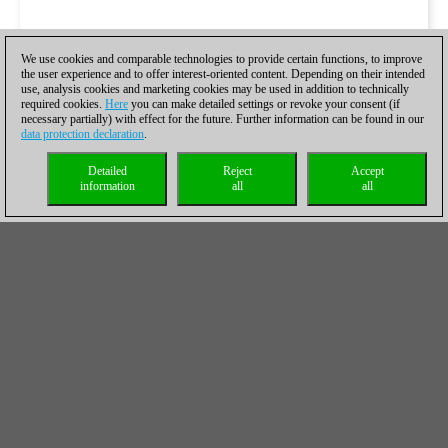
We use cookies and comparable technologies to provide certain functions, to improve
the user experience and to offer interest-oriented content. Depending on their intended
use, analysis cookies and marketing cookies may be used in addition to technically
required cookies.
Here
you can make detailed settings or revoke your consent (if
necessary partially) with effect for the future. Further information can be found in our
data protection declaration
.
Detailed
Reject
Accept
information
all
all