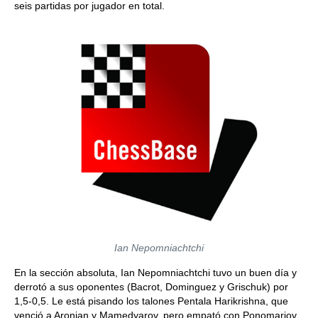
seis partidas por jugador en total.
Ian Nepomniachtchi
En la sección absoluta, Ian Nepomniachtchi tuvo un buen día y
derrotó a sus oponentes (Bacrot, Dominguez y Grischuk) por
1,5-0,5. Le está pisando los talones Pentala Harikrishna, que
venció a Aronian y Mamedyarov, pero empató con Ponomariov.