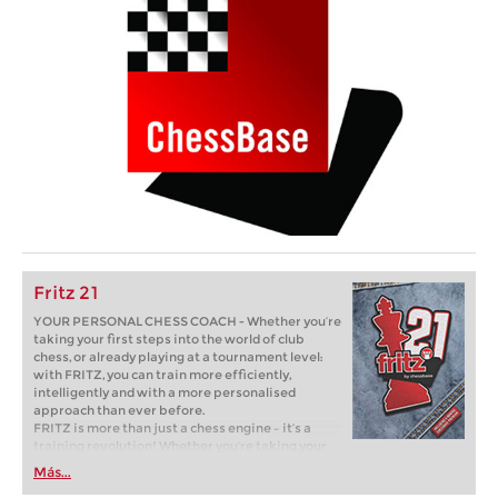
Fritz 21
YOUR PERSONAL CHESS COACH - Whether you’re
taking your first steps into the world of club
chess, or already playing at a tournament level:
with FRITZ, you can train more efficiently,
intelligently and with a more personalised
approach than ever before.
FRITZ is more than just a chess engine – it’s a
training revolution! Whether you’re taking your
first steps into the world of club chess, or already
Más...
playing at a tournament level: with FRITZ, you can