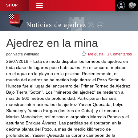
SHOP
TOGGLE
NAVIGATION
Noticias de ajedrez
Ajedrez en la mina
por Nadja Wittmann
Me gusta!
|
1 Comentarios
26/07/2018 – Está de moda disputar los torneos de ajedrez en
toda clase de lugares poco habituales. En el crucero, metidos
en el agua en la playa o en la pisicina. Recientemente, el
mundo del ajedrez se ha metido bajo tierra: el Pozo Sotón de
Hunosa fue el lugar del encuentro del Primer Torneo de Ajedrez
Bajo Tierra "Sotón". Los "mineros del ajedrez" se metieron a
más de 500 metros de profundidad. Participaron los seis
maestros internacionales de ajedrez Yasser Quesada, Lelys
Standley y Yaniela Fargas (los tres de Cuba), y el rumano
Marius Manolache; así mismo el argentino Marcelo Panelo y el
asturiano Enrique Álvarez. Las partidas se disputaron en la
décima planta del Pozo, a más de medio kilómetro de
profundidad. Yasser Quesada se coronó campeón de la