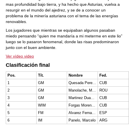
mas profundidad bajo tierra, y ha hecho que Asturias, vuelva a
resurgir en el mundo del ajedrez, y se de a conocer un
problema de la minería asturiana con el tema de las energías
renovables.
Los jugadores que mientras se equipaban algunos pasaban
miedo pensando “quien me mandaría a mi meterme en este lio”
luego se lo pasaron fenomenal, donde las risas predominaron
junto con el buen ambiente.
Ver vídeo video
Clasificación final
Pos.
Tít.
Nombre
Fed.
1
GM
Quesada Perez, Yasser
CUB
2
GM
Manolache, Marius
ROU
3
GM
Martinez Duany, Lelys Stanley
CUB
4
WIM
Forgas Moreno, Yaniela
CUB
5
FM
Alvarez Fernandez, Enrique
ESP
6
IM
Panelo, Marcelo
ARG