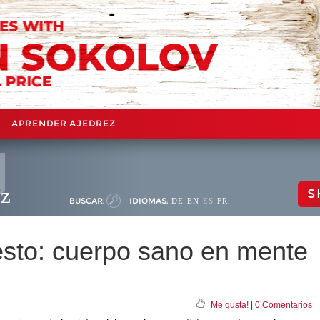
APRENDER AJEDREZ
ez
S
BUSCAR:
IDIOMAS:
DE
EN
ES
FR
esto: cuerpo sano en mente
Me gusta!
|
0 Comentarios