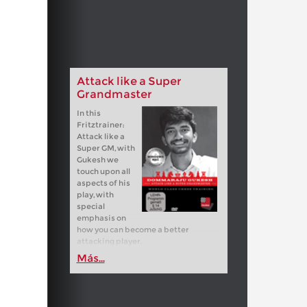
Attack like a Super
Grandmaster
In this
Fritztrainer:
Attack like a
Super GM, with
Gukesh we
touch upon all
aspects of his
play, with
special
emphasis on
how you can become a better
attacking player.
Más...