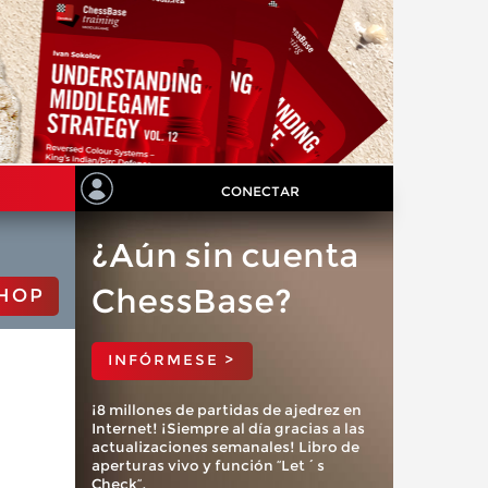
CONECTAR
¿Aún sin cuenta
ChessBase?
HOP
INFÓRMESE >
¡8 millones de partidas de ajedrez en
Internet! ¡Siempre al día gracias a las
actualizaciones semanales! Libro de
aperturas vivo y función “Let´s
Check”.