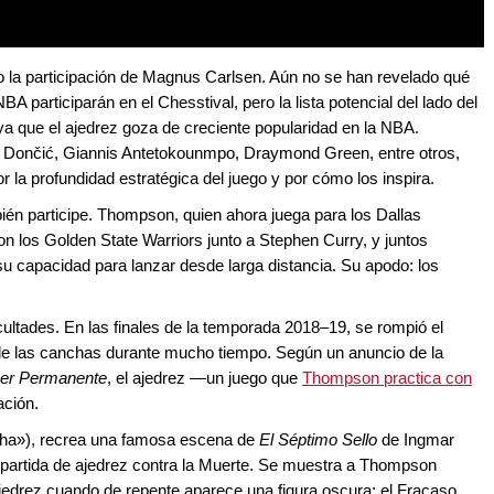
la participación de Magnus Carlsen. Aún no se han revelado qué
 participarán en el Chesstival, pero la lista potencial del lado del
a que el ajedrez goza de creciente popularidad en la NBA.
a Dončić, Giannis Antetokounmpo, Draymond Green, entre otros,
 la profundidad estratégica del juego y por cómo los inspira.
n participe. Thompson, quien ahora juega para los Dallas
on los Golden State Warriors junto a Stephen Curry, y juntos
u capacidad para lanzar desde larga distancia. Su apodo: los
ultades. En las finales de la temporada 2018–19, se rompió el
 de las canchas durante mucho tiempo. Según un anuncio de la
ser Permanente
, el ajedrez —un juego que
Thompson practica con
ación.
a»), recrea una famosa escena de
El Séptimo Sello
de Ingmar
 partida de ajedrez contra la Muerte. Se muestra a Thompson
ajedrez cuando de repente aparece una figura oscura: el Fracaso,