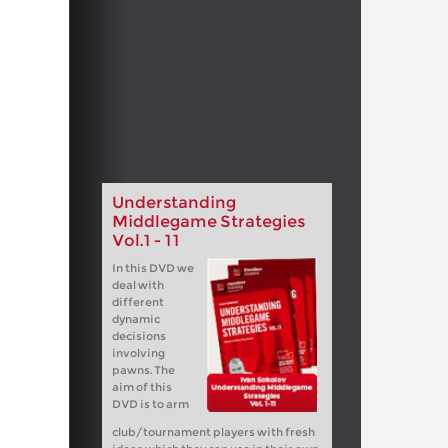
Understanding
Middlegame Strategies
Vol.1 - 11
In this DVD we
deal with
different
dynamic
decisions
involving
pawns. The
aim of this
DVD is to arm
club/tournament players with fresh