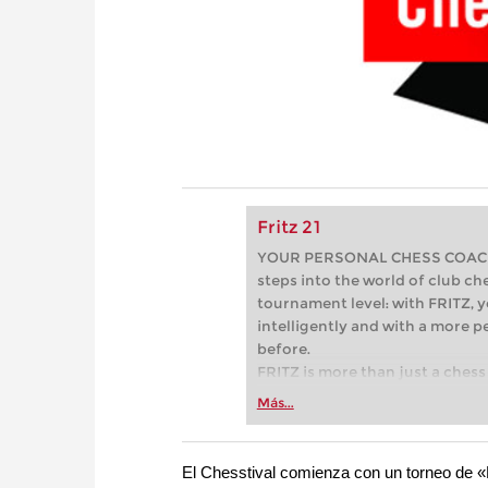
Fritz 21
YOUR PERSONAL CHESS COACH - 
steps into the world of club che
tournament level: with FRITZ, y
intelligently and with a more 
before.
FRITZ is more than just a chess 
Whether you’re taking your firs
Más...
or already playing at a tournam
more efficiently, intelligently
approach than ever before.
El Chesstival comienza con un torneo de «H