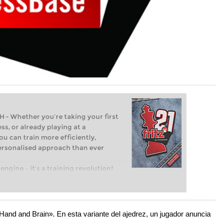
Whether you’re taking your first
ss, or already playing at a
ou can train more efficiently,
personalised approach than ever
engine – it’s a training revolution!
t steps into the world of club chess,
ent level: with FRITZ, you can train
 and with a more personalised
and and Brain». En esta variante del ajedrez, un jugador anuncia