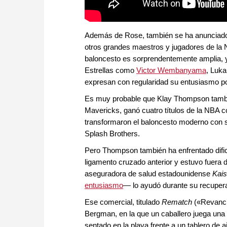
Además de Rose, también se ha anunciado 
otros grandes maestros y jugadores de la NBA
baloncesto es sorprendentemente amplia, y
Estrellas como
Victor Wembanyama
, Luk
expresan con regularidad su entusiasmo por
Es muy probable que Klay Thompson tambié
Mavericks, ganó cuatro títulos de la NBA c
transformaron el baloncesto moderno con s
Splash Brothers.
Pero Thompson también ha enfrentado dific
ligamento cruzado anterior y estuvo fuera
aseguradora de salud estadounidense
Kai
entusiasmo
— lo ayudó durante su recuper
Ese comercial, titulado
Rematch
(«Revanch
Bergman, en la que un caballero juega una
sentado en la playa frente a un tablero de 