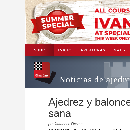
INICIO
APERTURAS
SAT
SHOP
Noticias de ajedr
Ajedrez y balonc
sana
por Johannes Fischer