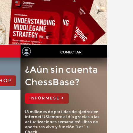
CONECTAR
¿Aún sin cuenta
ChessBase?
HOP
INFÓRMESE >
¡8 millones de partidas de ajedrez en
Internet! ¡Siempre al día gracias a las
actualizaciones semanales! Libro de
aperturas vivo y función “Let´s
Check”.