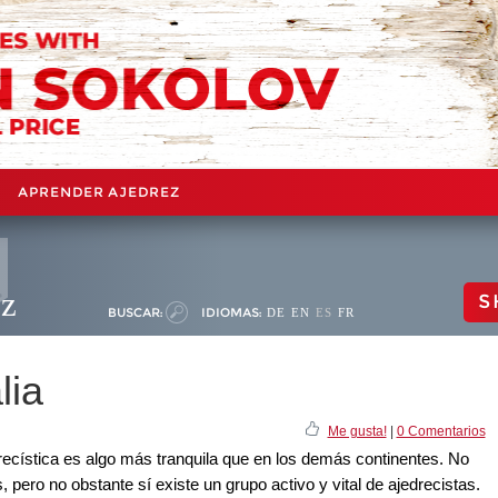
APRENDER AJEDREZ
ez
S
BUSCAR:
IDIOMAS:
DE
EN
ES
FR
lia
Me gusta!
|
0 Comentarios
drecística es algo más tranquila que en los demás continentes. No
pero no obstante sí existe un grupo activo y vital de ajedrecistas.