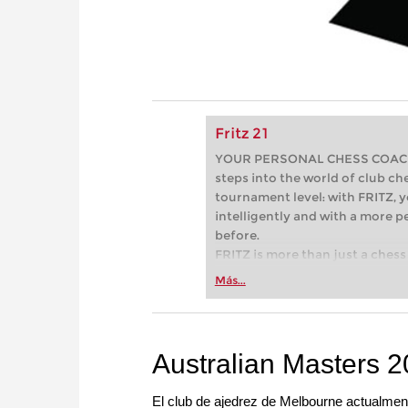
Fritz 21
YOUR PERSONAL CHESS COACH - 
steps into the world of club che
tournament level: with FRITZ, y
intelligently and with a more 
before.
FRITZ is more than just a chess 
Whether you’re taking your firs
Más...
or already playing at a tournam
more efficiently, intelligently
approach than ever before.
Australian Masters 
El club de ajedrez de Melbourne actualmen