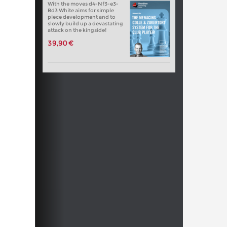
With the moves d4-Nf3-e3-
Bd3 White aims for simple
piece development and to
slowly build up a devastating
attack on the kingside!
39,90 €