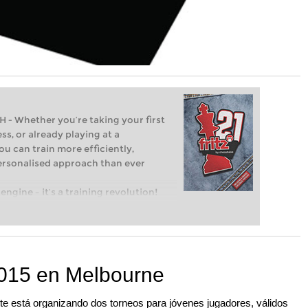
Whether you’re taking your first
ss, or already playing at a
ou can train more efficiently,
personalised approach than ever
engine – it’s a training revolution!
t steps into the world of club chess,
ent level: with FRITZ, you can train
 and with a more personalised
2015 en Melbourne
te está organizando dos torneos para jóvenes jugadores, válidos