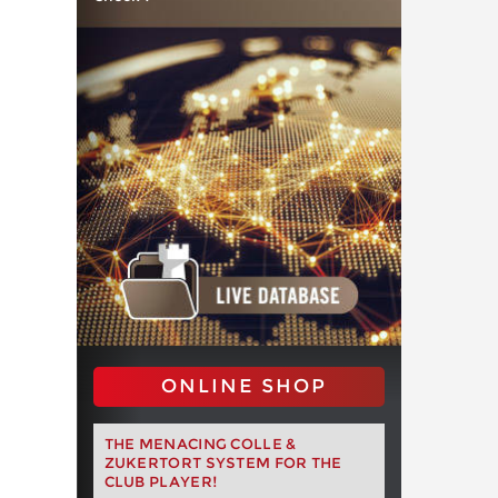
ONLINE SHOP
THE MENACING COLLE &
ZUKERTORT SYSTEM FOR THE
CLUB PLAYER!