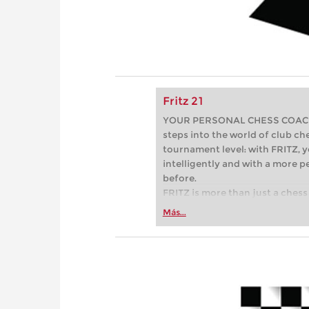
Fritz 21
YOUR PERSONAL CHESS COACH - 
steps into the world of club che
tournament level: with FRITZ, y
intelligently and with a more 
before.
FRITZ is more than just a chess 
Whether you’re taking your firs
Más...
or already playing at a tournam
more efficiently, intelligently
approach than ever before.