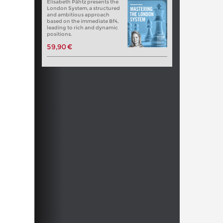
Elisabeth Pähtz presents the
London System, a structured
and ambitious approach
based on the immediate Bf4,
leading to rich and dynamic
positions.
59,90 €