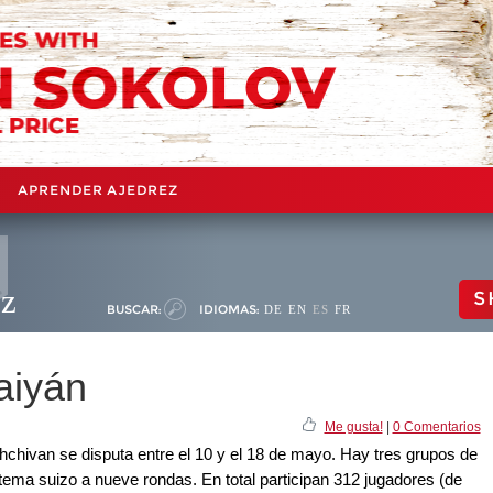
APRENDER AJEDREZ
ez
S
BUSCAR:
IDIOMAS:
DE
EN
ES
FR
aiyán
Me gusta!
|
0 Comentarios
hchivan se disputa entre el 10 y el 18 de mayo. Hay tres grupos de
tema suizo a nueve rondas. En total participan 312 jugadores (de