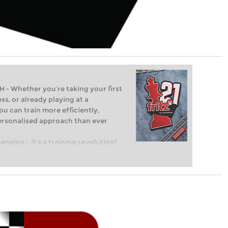
Whether you’re taking your first
ss, or already playing at a
ou can train more efficiently,
personalised approach than ever
engine – it’s a training revolution!
t steps into the world of club chess,
ent level: with FRITZ, you can train
 and with a more personalised