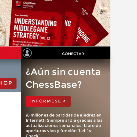
CONECTAR
¿Aún sin cuenta
ChessBase?
HOP
INFÓRMESE >
¡8 millones de partidas de ajedrez en
Internet! ¡Siempre al día gracias a las
actualizaciones semanales! Libro de
aperturas vivo y función “Let´s
Check”.